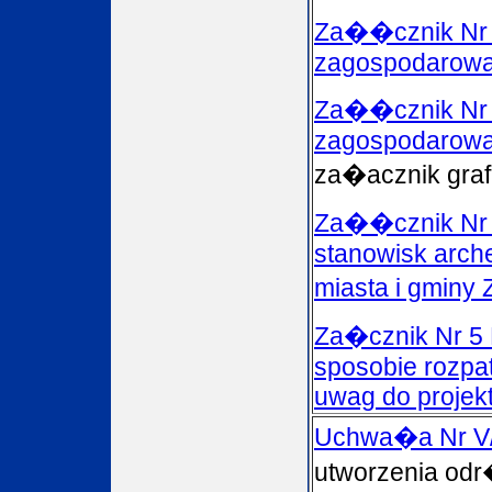
Za��cznik Nr 
zagospodarowa
Za��cznik Nr 
zagospodarowa
za�acznik graf
Za��cznik Nr 4
stanowisk arch
miasta i gmin
Za�cznik Nr 5 
sposobie rozpa
uwag do projek
Uchwa�a Nr V
utworzenia od