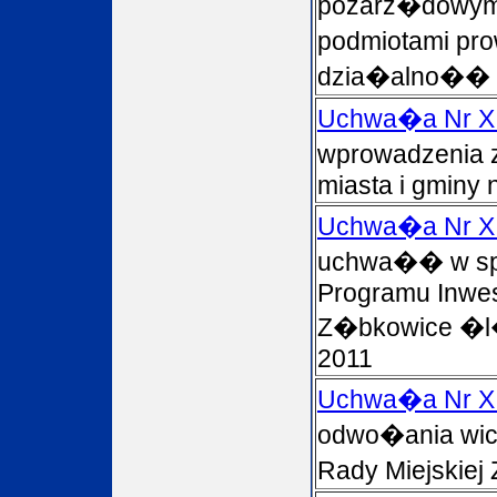
pozarz�dowymi
podmiotami pr
dzia�alno�� p
Uchwa�a Nr XI
wprowadzenia 
miasta i gminy 
Uchwa�a Nr XI
uchwa�� w spr
Programu Inwe
Z�bkowice �l�
2011
Uchwa�a Nr XI
odwo�ania wi
Rady Miejskie