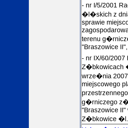
- nr I/5/2001 R
�l�skich z dnia
sprawie miejsc
zagospodarowa
terenu g�rni
"Braszowice II",
- nr IX/60/2007
Z�bkowicach �
wrze�nia 2007 
miejscowego p
przestrzennego
g�rniczego z
"Braszowice II
Z�bkowice �l.