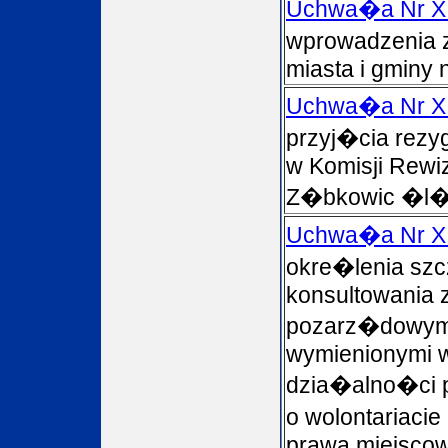
Uchwa�a Nr XI
wprowadzenia 
miasta i gminy 
Uchwa�a Nr XI
przyj�cia rezy
w Komisji Rewiz
Z�bkowic �l�
Uchwa�a Nr XI
okre�lenia sz
konsultowania 
pozarz�dowymi
wymienionymi w 
dzia�alno�ci p
o wolontariaci
prawa miejscow