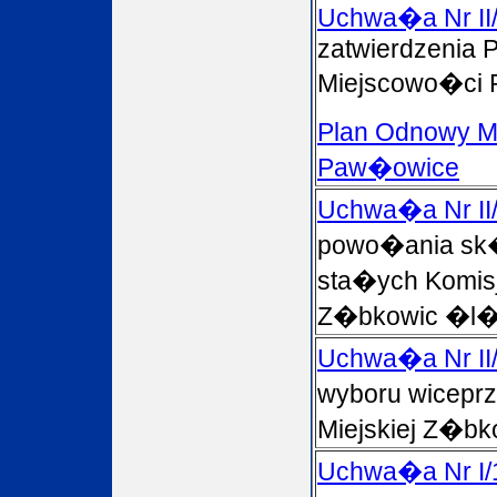
Uchwa�a Nr II
zatwierdzenia 
Miejscowo�ci
Plan Odnowy M
Paw�owice
Uchwa�a Nr II
powo�ania sk
sta�ych Komisj
Z�bkowic �l�
Uchwa�a Nr II
wyboru wicepr
Miejskiej Z�b
Uchwa�a Nr I/