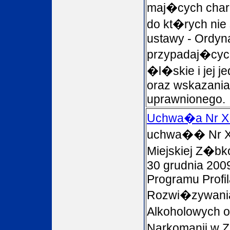
maj�cych chara
do kt�rych nie
ustawy - Ordyn
przypadaj�cyc
�l�skie i jej 
oraz wskazania
uprawnionego
Uchwa�a Nr XI
uchwa�� Nr XI
Miejskiej Z�bk
30 grudnia 200
Programu Profila
Rozwi�zywani
Alkoholowych o
Narkomanii w 