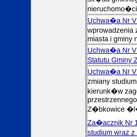
nieruchomo�ci
Uchwa�a Nr V
wprowadzenia 
miasta i gminy 
Uchwa�a Nr VI
Statutu Gminy
Uchwa�a Nr VI
zmiany studiu
kierunk�w zag
przestrzennego
Z�bkowice �l
Za�acznik Nr 1
studium wraz 