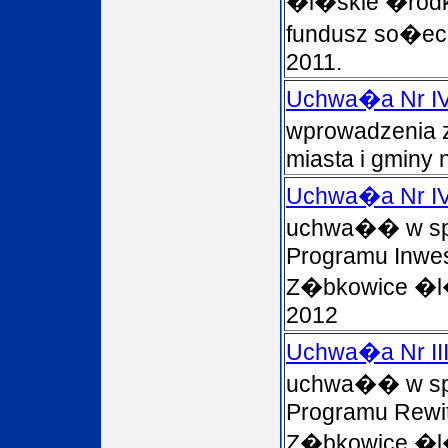
�l�skie �rod
fundusz so�ec
2011.
Uchwa�a Nr IV
wprowadzenia 
miasta i gminy 
Uchwa�a Nr IV
uchwa�� w spr
Programu Inwe
Z�bkowice �l�
2012
Uchwa�a Nr III
uchwa�� w sp
Programu Rewita
Z�bkowice �l