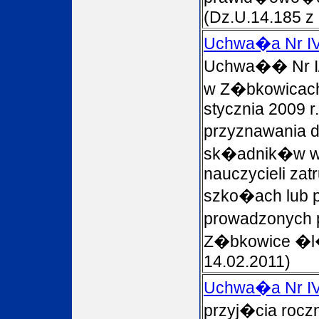
(Dz.U.14.185 z
Uchwa�a Nr IV
Uchwa�� Nr I/
w Z�bkowicach
stycznia 2009 r
przyznawania 
sk�adnik�w wy
nauczycieli zat
szko�ach lub 
prowadzonych
Z�bkowice �l�
14.02.2011)
Uchwa�a Nr IV
przyj�cia rocz