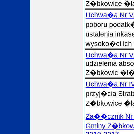
Z�bkowice �las
Uchwa�a Nr V
poboru podatk�
ustalenia inka
wysoko�ci ich
Uchwa�a Nr V
udzielenia abso
Z�bkowic �l�s
Uchwa�a Nr IV
przyj�cia Stra
Z�bkowice �las
Za��cznik Nr 
Gminy Z�bkowi