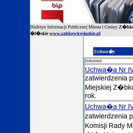
Biuletyn Informacji Publicznej Miasta i Gminy
Z�bko
�l�skie
www.zabkowiceslaskie.pl
Uchwa�y
Dokument
Uchwa�a Nr IV
zatwierdzenia 
Miejskiej Z�bk
rok.
Uchwa�a Nr IV
zatwierdzenia
Komisji Rady M