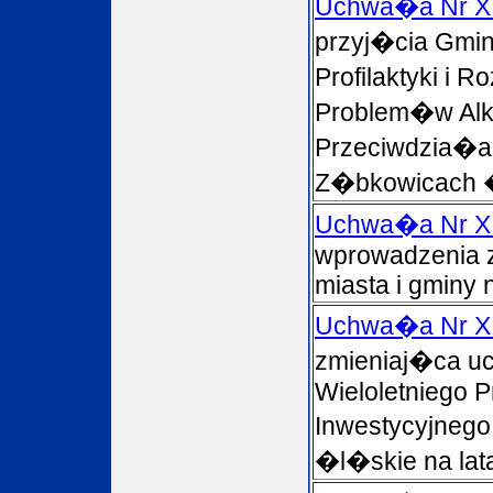
Uchwa�a Nr XI
przyj�cia Gmi
Profilaktyki i 
Problem�w Alk
Przeciwdzia�a
Z�bkowicach �l
Uchwa�a Nr XI
wprowadzenia 
miasta i gminy 
Uchwa�a Nr XI
zmieniaj�ca 
Wieloletniego 
Inwestycyjneg
�l�skie na lat