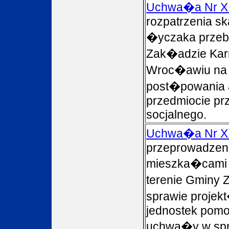
Uchwa�a Nr XI
rozpatrzenia sk
�yczaka prze
Zak�adzie Kar
Wroc�awiu n
post�powania 
przedmiocie prz
socjalnego.
Uchwa�a Nr X
przeprowadzenia
mieszka�cami
terenie Gminy
sprawie projek
jednostek pomo
uchwa�y w spra