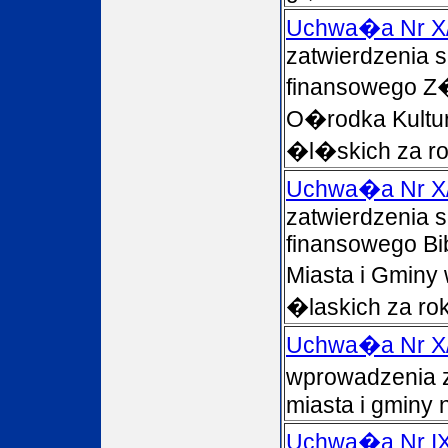
Uchwa�a Nr X
zatwierdzenia 
finansowego Z
O�rodka Kultu
�l�skich za r
Uchwa�a Nr X
zatwierdzenia 
finansowego Bib
Miasta i Gmin
�laskich za ro
Uchwa�a Nr X
wprowadzenia 
miasta i gminy 
Uchwa�a Nr IX