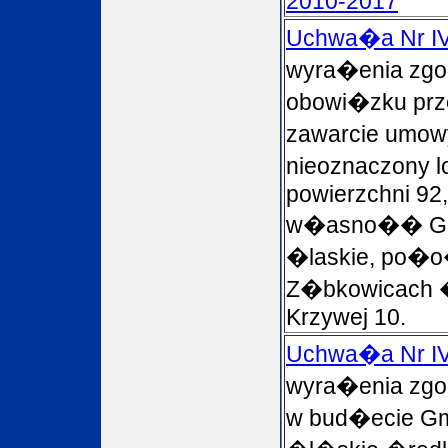
2010-2017
Uchwa�a Nr IV
wyra�enia zgo
obowi�zku prz
zawarcie umow
nieoznaczony 
powierzchni 92
w�asno�� Gm
�laskie, po�
Z�bkowicach �l
Krzywej 10.
Uchwa�a Nr IV
wyra�enia zgo
w bud�ecie G