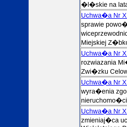
�l�skie na lat
Uchwa�a Nr XI
sprawie powo�
wiceprzewodn
Miejskiej Z�bk
Uchwa�a Nr XI
rozwiazania M
Zwi�zku Celo
Uchwa�a Nr XI
wyra�enia zgo
nieruchomo�ci
Uchwa�a Nr XI
zmieniaj�ca 