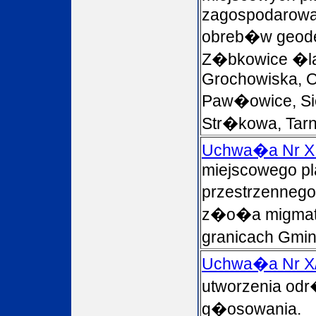
zagospodarowan
obreb�w geode
Z�bkowice �la
Grochowiska, O
Paw�owice, Si
Str�kowa, Tar
Uchwa�a Nr XI
miejscowego p
przestrzennego
z�o�a migmaty
granicach Gmi
Uchwa�a Nr X
utworzenia od
g�osowania.