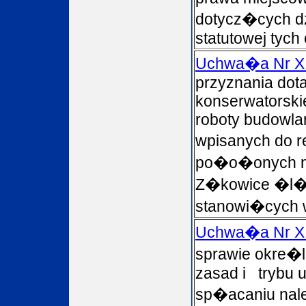
dotycz�cych d
statutowej tych 
Uchwa�a Nr X
przyznania dota
konserwatorskie
roboty budowla
wpisanych do r
po�o�onych na
Z�kowice �l�s
stanowi�cych
Uchwa�a Nr XI
sprawie okre�
zasad i trybu 
sp�acaniu nal