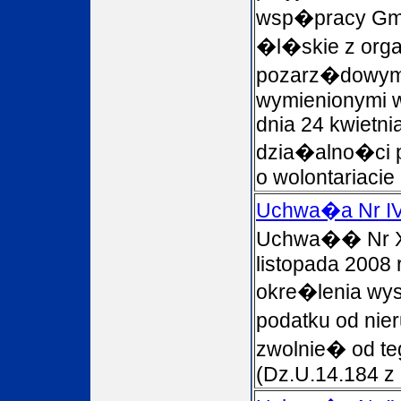
wsp�pracy Gm
�l�skie z orga
pozarz�dowymi
wymienionymi w 
dnia 24 kwietnia
dzia�alno�ci p
o wolontariacie
Uchwa�a Nr IV
Uchwa�� Nr XV
listopada 2008 
okre�lenia wy
podatku od nie
zwolnie� od te
(Dz.U.14.184 z