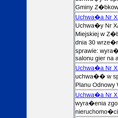
Gminy Z�bkow
Uchwa�a Nr XI
Uchwa�y Nr X/
Miejskiej w Z
dnia 30 wrze�n
sprawie: wyra�e
salonu gier na
Uchwa�a Nr XI
uchwa�� w spr
Planu Odnowy 
Uchwa�a Nr XI
wyra�enia zgo
nieruchomo�ci