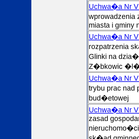
Uchwa�a Nr VI
wprowadzenia 
miasta i gminy 
Uchwa�a Nr VI
rozpatrzenia s
Glinki na dzia
Z�bkowic �l�
Uchwa�a Nr VI
trybu prac nad
bud�etowej
Uchwa�a Nr VI
zasad gospoda
nieruchomo�c
sk�ad gminne