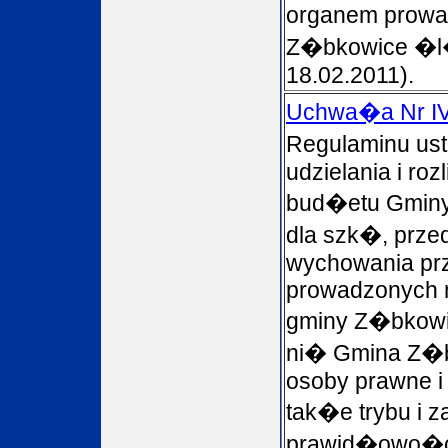
organem prowa
Z�bkowice �l�
18.02.2011).
Uchwa�a Nr IV
Regulaminu ust
udzielania i rozl
bud�etu Gmin
dla szk�, przed
wychowania pr
prowadzonych n
gminy Z�bkowi
ni� Gmina Z�
osoby prawne i
tak�e trybu i z
prawid�owo�ci 