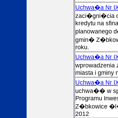
Uchwa�a Nr IX
zaci�gni�cia
kredytu na sfi
planowanego de
gmin� Z�bkow
roku.
Uchwa�a Nr IX
wprowadzenia 
miasta i gminy 
Uchwa�a Nr IX
uchwa�� w spr
Programu Inwe
Z�bkowice �l�
2012