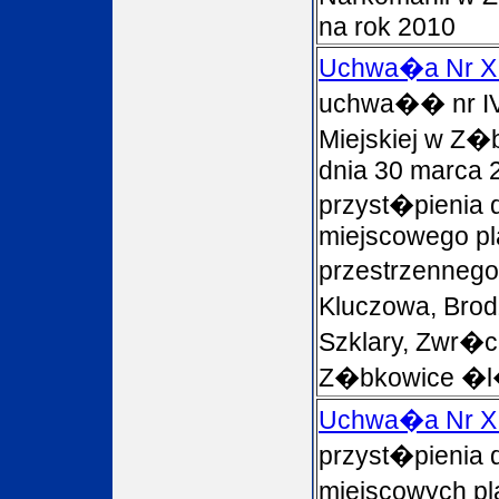
na rok 2010
Uchwa�a Nr XI
uchwa�� nr IV
Miejskiej w Z�
dnia 30 marca 2
przyst�pienia
miejscowego p
przestrzennego
Kluczowa, Brod
Szklary, Zwr�c
Z�bkowice �l
Uchwa�a Nr XI
przyst�pienia
miejscowych p