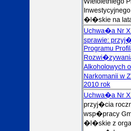
Wieloletniego 
Inwestycyjneg
�l�skie na lat
Uchwa�a Nr XII
sprawie: przyj
Programu Profila
Rozwi�zywani
Alkoholowych o
Narkomanii w 
2010 rok
Uchwa�a Nr XI
przyj�cia rocz
wsp�pracy Gm
�l�skie z orga