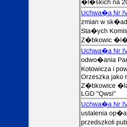
�l�skich na 20
Uchwa�a Nr IV
zmian w sk�a
Sta�ych Komisj
Z�bkowic �l�
Uchwa�a Nr IV
odwo�ania Pan
Kotowicza i p
Orzeszka jako 
Z�bkowice �la
LGD "Qwsi"
Uchwa�a Nr IV
ustalenia op�a
przedszkoli pub