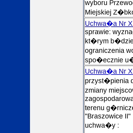
wyboru Przew
Miejskiej Z�b
Uchwa�a Nr XI
sprawie: wyzna
kt�rym b�dzie
ograniczenia w
spo�ecznie u�
Uchwa�a Nr XI
przyst�pienia
zmiany miejsc
zagospodarowan
terenu g�rnic
"Braszowice II
uchwa�y :