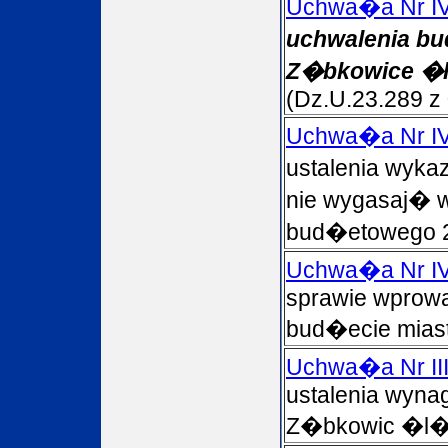
Uchwa�a Nr IV
uchwalenia bu
Z�bkowice �l
(Dz.U.23.289 z
Uchwa�a Nr IV
ustalenia wyka
nie wygasaj� 
bud�etowego 
Uchwa�a Nr IV
sprawie wprow
bud�ecie miasta
Uchwa�a Nr III
ustalenia wyna
Z�bkowic �l�