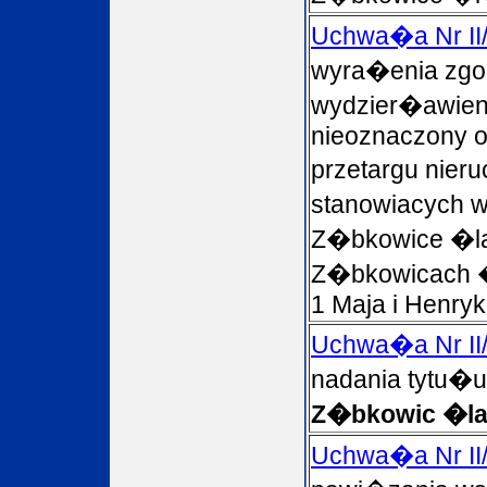
Uchwa�a Nr II
wyra�enia zgo
wydzier�awien
nieoznaczony o
przetargu nie
stanowiacych
Z�bkowice �l
Z�bkowicach �l
1 Maja i Henryk
Uchwa�a Nr II
nadania tytu�
Z�bkowic �la
Uchwa�a Nr II