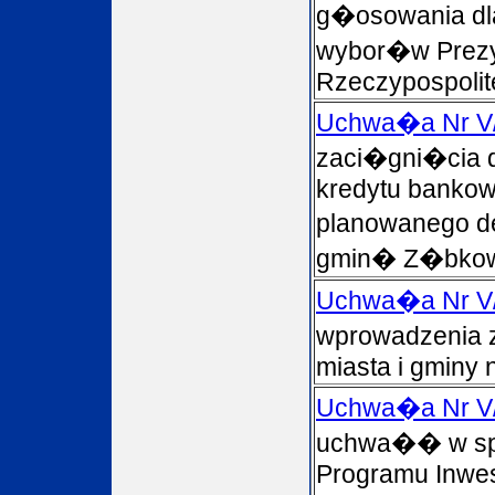
g�osowania dl
wybor�w Prez
Rzeczypospolite
Uchwa�a Nr V
zaci�gni�cia
kredytu bankow
planowanego de
gmin� Z�bkowi
Uchwa�a Nr V
wprowadzenia 
miasta i gminy 
Uchwa�a Nr V
uchwa�� w spr
Programu Inwe