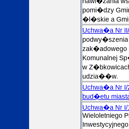
nawi�zania ws
pomi�dzy Gmi
�l�skie a Gm
Uchwa�a Nr II
podwy�szenia
zak�adowego 
Komunalnej Sp�
w Z�bkowicach
udzia��w.
Uchwa�a Nr I/2
bud�etu miasta
Uchwa�a Nr I/
Wieloletniego 
Inwestycyjneg