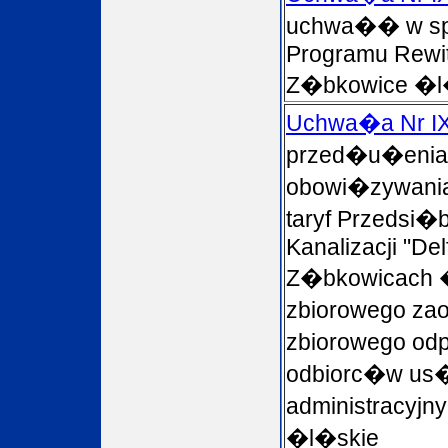
uchwa�� w sp
Programu Rewita
Z�bkowice �l
Uchwa�a Nr IX
przed�u�enia
obowi�zywania
taryf Przedsi�
Kanalizacji "Del
Z�bkowicach �
zbiorowego zao
zbiorowego od
odbiorc�w us�
administracyj
�l�skie