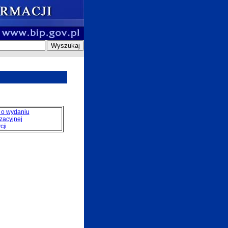
 o wydaniu
izacyjnej
cji