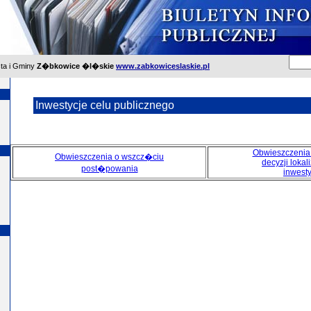
sta i Gminy
Z�bkowice �l�skie
www.zabkowiceslaskie.pl
Inwestycje celu publicznego
Obwieszczenia
Obwieszczenia o wszcz�ciu
decyzji lokal
post�powania
inwesty