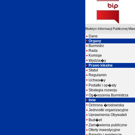
Biuletyn Informacji Publicznej Mia
Dane
Organy
Burmistrz
Rada
Komisje
Wydzia�y
Prawo lokalne
Statut
Regulamin
Uchwa�y
Podatki i op�aty
Strategia rozwoju
Og�oszenia Burmistrza
Inne
Ochrona �rodowiska
Jednostki organizacyjne
Uprawnienia Obywateli
Bud�et
Zam�wienia publiczne
Oferty inwestycyjne
Rejestry i ewidencje