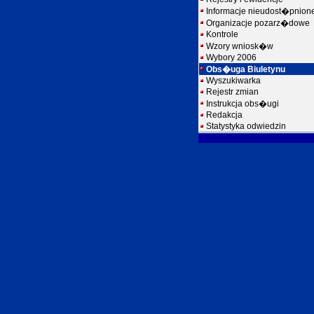
Informacje nieudost�pnion
Organizacje pozarz�dowe
Kontrole
Wzory wniosk�w
Wybory 2006
Obs�uga Biuletynu
Wyszukiwarka
Rejestr zmian
Instrukcja obs�ugi
Redakcja
Statystyka odwiedzin