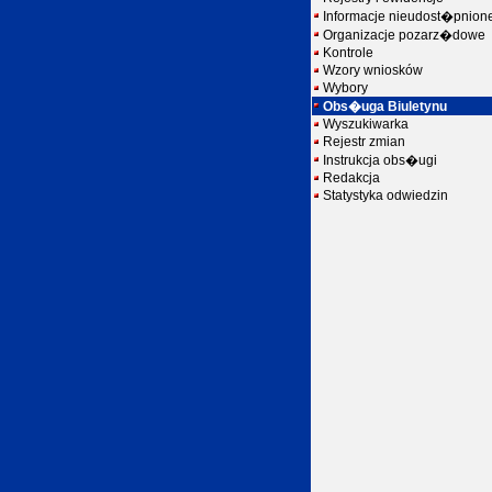
Informacje nieudost�pnion
Organizacje pozarz�dowe
Kontrole
Wzory wniosków
Wybory
Obs�uga Biuletynu
Wyszukiwarka
Rejestr zmian
Instrukcja obs�ugi
Redakcja
Statystyka odwiedzin