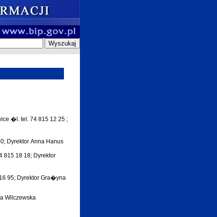
e �l. tel. 74 815 12 25 ;
 30; Dyrektor Anna Hanus
4 815 18 18; Dyrektor
5 16 95; Dyrektor Gra�yna
ota Wilczewska