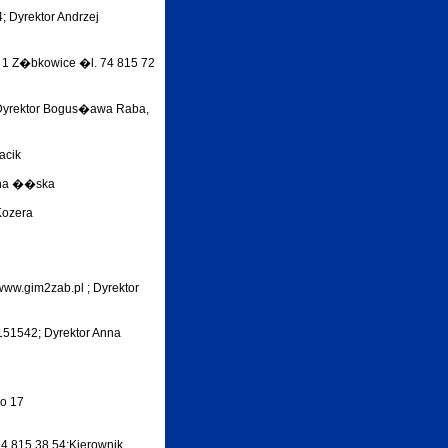
; Dyrektor Andrzej
j 1 Z�bkowice �l. 74 815 72
 Dyrektor Bogus�awa Raba,
acik
Anna ��ska
Kozera
 www.gim2zab.pl ; Dyrektor
8151542; Dyrektor Anna
go 17
 74 815 38 54;Kierownik