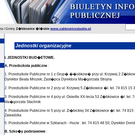
sta i Gminy
Z�bkowice �l�skie
www.zabkowiceslaskie.pl
Jednostki organizacyjne
I. JEDNOSTKI BUD�ETOWE.
A. Przedszkola publiczne
:
1. Przedszkole Publiczne nr 1 z Grup� ��obkow� przy ul. Krzywej 2 Z�bkowic
Dyrektor Beata Mrozek; Zast�pca Dyrektora Ma�gorzata Strojna
2. Przedszkole Publiczne nr 2 przy ul. Krzywej 5 Z�bkowice �l. tel. 74 815 15
3. Przedszkole Publiczne nr 4 przy ul. Osiedle XX-lecia 53 Z�bkowice �l. tel. 7
Ma�gorzata Stachnik
4. Przedszkole Publiczne nr 5 przy ul. Zi�bickiej 34 Z�bkowice �l. tel. 74 81
Zawadzka
5. Przedszkole Publiczne w Szklarach - Hucie . tel. 74 815 48 50; Dyrektor Dor
B. Szko�y podstawowe
: