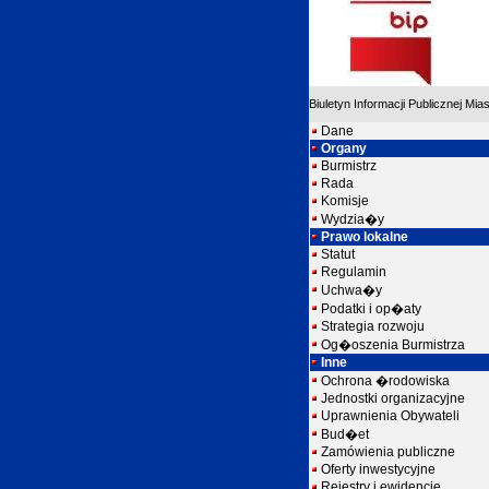
Biuletyn Informacji Publicznej Mia
Dane
Organy
Burmistrz
Rada
Komisje
Wydzia�y
Prawo lokalne
Statut
Regulamin
Uchwa�y
Podatki i op�aty
Strategia rozwoju
Og�oszenia Burmistrza
Inne
Ochrona �rodowiska
Jednostki organizacyjne
Uprawnienia Obywateli
Bud�et
Zamówienia publiczne
Oferty inwestycyjne
Rejestry i ewidencje