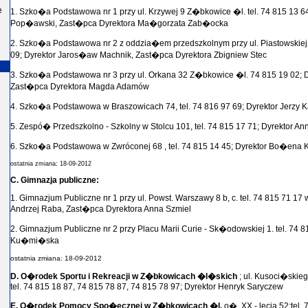
e
1. Szko�a Podstawowa nr 1 przy ul. Krzywej 9 Z�bkowice �l. tel. 74 815 13 64
Pop�awski, Zast�pca Dyrektora Ma�gorzata Zab�ocka
2. Szko�a Podstawowa nr 2 z oddzia�em przedszkolnym przy ul. Piastowskie
09; Dyrektor Jaros�aw Machnik, Zast�pca Dyrektora Zbigniew Stec
3. Szko�a Podstawowa nr 3 przy ul. Orkana 32 Z�bkowice �l. 74 815 19 02;
Zast�pca Dyrektora Magda Adamów
4. Szko�a Podstawowa w Braszowicach 74, tel. 74 816 97 69; Dyrektor Jerzy K
5. Zespó� Przedszkolno - Szkolny w Stolcu 101, tel. 74 815 17 71; Dyrektor 
6. Szko�a Podstawowa w Zwróconej 68 , tel. 74 815 14 45; Dyrektor Bo�ena 
ostatnia zmiana: 18-09-2012
C. Gimnazja publiczne:
1. Gimnazjum Publiczne nr 1 przy ul. Powst. Warszawy 8 b, c. tel. 74 815 71 17
Andrzej Raba, Zast�pca Dyrektora Anna Szmiel
2. Gimnazjum Publiczne nr 2 przy Placu Marii Curie - Sk�odowskiej 1. tel. 74 
Ku�mi�ska
ostatnia zmiana: 18-09-2012
D. O�rodek Sportu i Rekreacji w Z�bkowicach �l�skich
; ul. Kusoci�skie
tel. 74 815 18 87, 74 815 78 87, 74 815 78 97; Dyrektor Henryk Saryczew
E. O�rodek Pomocy Spo�ecznej w Z�bkowicach �l.
o�. XX - lecia 52;tel.