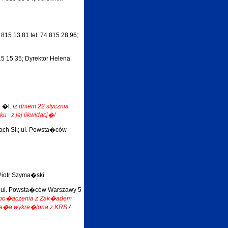
15 13 81 tel. 74 815 28 96;
15 15 35; Dyrektor Helena
�l. /
z dniem 22 stycznia
u z jej likwidacj�/
ach Sl.; ul. Powsta�ców
Piotr Szyma�ski
 ul. Powsta�ców Warszawy 5
u po�aczenia z Zak�adem
ta�a wykre�lona z KRS.
/