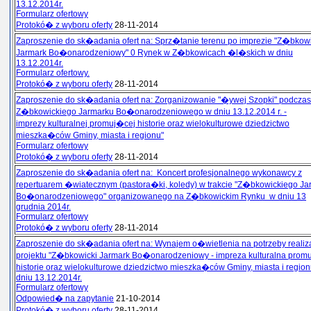
13.12.2014r.
Formularz ofertowy
Protokó� z wyboru oferty
28-11-2014
Zaproszenie do sk�adania ofert na: Sprz�tanie terenu po imprezie "Z�bkowi
Jarmark Bo�onarodzeniowy" 0 Rynek w Z�bkowicach �l�skich w dniu
13.12.2014r.
Formularz ofertowy.
Protokó� z wyboru oferty
28-11-2014
Zaproszenie do sk�adania ofert na: Zorganizowanie "�ywej Szopki" podczas
Z�bkowickiego Jarmarku Bo�onarodzeniowego w dniu 13.12.2014 r. -
imprezy kulturalnej promuj�cej historie oraz wielokulturowe dziedzictwo
mieszka�ców Gminy, miasta i regionu"
Formularz ofertowy
Protokó� z wyboru oferty
28-11-2014
Zaproszenie do sk�adania ofert na: Koncert profesjonalnego wykonawcy z
repertuarem �wiatecznym (pastora�ki, koledy) w trakcie "Z�bkowickiego Ja
Bo�onarodzeniowego" organizowanego na Z�bkowickim Rynku w dniu 13
grudnia 2014r.
Formularz ofertowy
Protokó� z wyboru oferty
28-11-2014
Zaproszenie do sk�adania ofert na: Wynajem o�wietlenia na potrzeby realiza
projektu "Z�bkowicki Jarmark Bo�onarodzeniowy - impreza kulturalna pro
historie oraz wielokulturowe dziedzictwo mieszka�ców Gminy, miasta i region
dniu 13.12.2014r.
Formularz ofertowy
Odpowied� na zapytanie
21-10-2014
Protokó� z wyboru oferty
28-11-2014