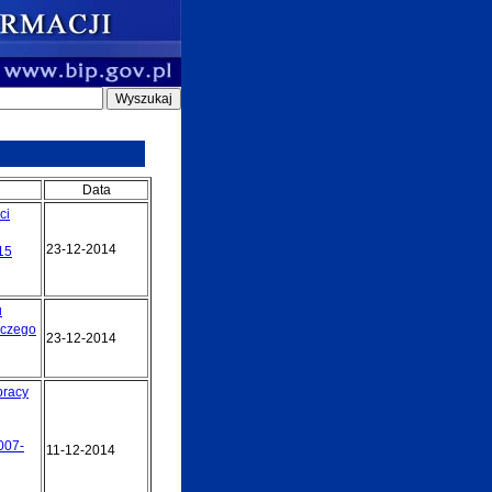
Data
ci
23-12-2014
15
u
wczego
23-12-2014
pracy
007-
11-12-2014