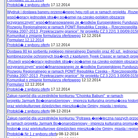
Formularz 12.12.2014
Protokó� z wyboru oferty
17.12.2014
Wydruk i dostawa baneru przeno�nego typu roll-up w ramach projektu „Rozw
wspó�pracy jednostek stra�y po�arnej na czesko-polskim obszarze
przygranicznym” wspó�finansowanego ze �rodków Europejskiego Fundusz
Rozwoju Regionalnego w ramach POWT Republika Czeska – Rzeczpospolita
Polska 2007-2013 „Przekraczamy granice”. Nr projektu CZ.3.22/1.3.00/09.015
Komunikat o zmianie formularza ofertowego
12.12.2014
Formularz 12.12.2014
Protokó� z wyboru oferty
17.12.2014
Dostawa 80 kg sorbentu sypkiego mineralnego Damolin oraz 40 szt. jednora
kombinezonów ochronnych bia�ych z kapturem Tyvek Classic w ramach proj
„Rozwój wspó�pracy jednostek stra�y po�arnej na czesko-polskim obszarz
przygranicznym” wspó�finansowanego ze �rodków Europejskiego Fundusz
Rozwoju Regionalnego w ramach POWT Republika Czeska – Rzeczpospolita
Polska 2007-2013 „Przekraczamy granice”. Nr projektu CZ.3.22/1.3.00/09.015
Komunikat o zmianie formularza ofertowego
12.12.2014
Formularz
12.12.2014
Protokó� z wyboru oferty
17.12.2014
Zakup nagród dla uczestników konkursu "Choinka Babuni" w ramach
projektu Jarmark Bo�onarodzeniowy - impreza kulturalna promuj�cea histo
oraz wielokulturowe dziedzictwo mieszka�ców Gminy, miasta i regionu.
Protokó� z wyboru oferty
08-12-2014
Zakup nagród dla uczestników konkursu "Potrawa �wi�teczna naszych prz
w ramach projektu Jarmark Bo�onarodzeniowy - impreza kulturalna promuj
histori� oraz wielokulturowe dziedzictwo mieszka�ców Gminy, miasta i regio
Protokó� Nr 1 z wyboru ofert
y 08-12-2014