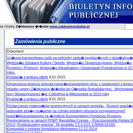
sta i Gminy
Z�bkowice �l�skie
www.zabkowiceslaskie.pl
Zamówienia publiczne
Dokument
Us�uga transportowa osób na potrzeby zada� wynikaj�cych z dzia�alno�
Wydzia�u Edukacji Kultury i Sportu, Wydzia�u Organizacyjnego, Wydzia�u
Rozwoju i Promocji, Wydzia�u Infrastruktury i Gospodarki Przestrzennej w 20
roku.
Protokó� z wyboru oferty
9.01.2015
Organizacja dowozu dziecka niepe�nosprawnego wraz z opiekunem z teren
miasta i gminy Z�bkowice �l�skie do O�rodka Rewalidacyjno - Wychowa
przy Stowarzyszeniu �w. Celestyna w Mikoszowie w 2015 rok
u.
Protokó� z wyboru oferty
9.01.2015
Dostarczenie materia�ów promocyjnych w ramach projektu „Rozwój wspó�
jednostek stra�y po�arnej na czesko-polskim obszarze przygranicznym”
wspó�finansowanego ze �rodków Europejskiego Funduszu Rozwoju
Regionalnego w ramach POWT Republika Czeska – Rzeczpospolita Polska 2
2013 „Przekraczamy granice”. Nr projektu CZ.3.22/1.3.00/09.01505.
Komunikat o zmianie formularza ofertowego 12.12.2014