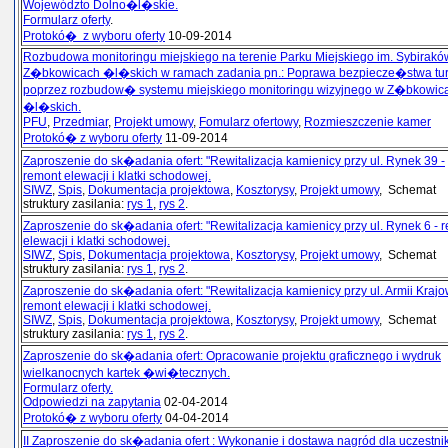
Województo Dolno�l�skie.
Formularz oferty
.
Protokó� z wyboru oferty
10-09-2014
Rozbudowa monitoringu miejskiego na terenie Parku Miejskiego im. Sybirakó
Z�bkowicach �l�skich w ramach zadania pn.: Poprawa bezpiecze�stwa tu
poprzez rozbudow� systemu miejskiego monitoringu wizyjnego w Z�bkowic
�l�skich.
PFU
,
Przedmiar
,
Projekt umowy
,
Fomularz ofertowy
,
Rozmieszczenie kamer
Protokó� z wyboru oferty
11-09-2014
Zaproszenie do sk�adania ofert: "Rewitalizacja kamienicy przy ul. Rynek 39 -
remont elewacji i klatki schodowej.
SIWZ
,
Spis
,
Dokumentacja projektowa
,
Kosztorysy
,
Projekt umowy
, Schemat
struktury zasilania:
rys 1
,
rys 2
.
Zaproszenie do sk�adania ofert: "Rewitalizacja kamienicy przy ul. Rynek 6 - 
elewacji i klatki schodowej.
SIWZ
,
Spis
,
Dokumentacja projektowa
,
Kosztorysy
,
Projekt umowy
, Schemat
struktury zasilania:
rys 1
,
rys 2
.
Zaproszenie do sk�adania ofert: "Rewitalizacja kamienicy przy ul. Armii Krajo
remont elewacji i klatki schodowej.
SIWZ
,
Spis
,
Dokumentacja projektowa
,
Kosztorysy
,
Projekt umowy
, Schemat
struktury zasilania:
rys 1
,
rys 2
.
Zaproszenie do sk�adania ofert: Opracowanie projektu graficznego i wydruk
wielkanocnych kartek �wi�tecznych.
Formularz oferty.
Odpowiedzi na zapytania
02-04-2014
Protokó� z wyboru oferty
04-04-2014
II Zaproszenie do sk�adania ofert : Wykonanie i dostawa nagród dla uczestn