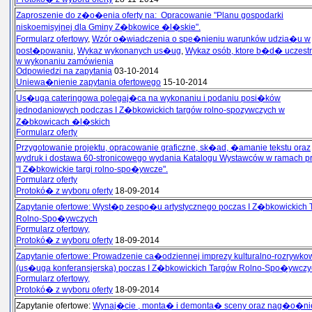
Zaproszenie do z�o�enia oferty na: Opracowanie "Planu gospodarki
niskoemisyjnej dla Gminy Z�bkowice �l�skie".
Formularz ofertowy
,
Wzór o�wiadczenia o spe�nieniu warunków udzia�u w
post�powaniu
,
Wykaz wykonanych us�ug
,
Wykaz osób, ktore b�d� uczestn
w wykonaniu zamówienia
Odpowiedzi na zapytania
03-10-2014
Uniewa�nienie zapytania ofertowego
15-10-2014
Us�uga cateringowa polegaj�ca na wykonaniu i podaniu posi�ków
jednodaniowych podczas I Z�bkowickich targów rolno-spozywczych w
Z�bkowicach �l�skich
Formularz oferty
Przygotowanie projektu, opracowanie graficzne, sk�ad, �amanie tekstu oraz
wydruk i dostawa 60-stronicowego wydania Katalogu Wystawców w ramach pr
"I Z�bkowickie targi rolno-spo�ywcze".
Formularz oferty
Protokó� z wyboru oferty
18-09-2014
Zapytanie ofertowe: Wyst�p zespo�u artystycznego poczas I Z�bkowickich
Rolno-Spo�ywczych
Formularz ofertowy,
Protokó� z wyboru oferty
18-09-2014
Zapytanie ofertowe: Prowadzenie ca�odziennej imprezy kulturalno-rozrywko
(us�uga konferansjerska) poczas I Z�bkowickich Targów Rolno-Spo�ywczy
Formularz ofertowy,
Protokó� z wyboru oferty
18-09-2014
Zapytanie ofertowe:
Wynaj�cie , monta� i demonta� sceny oraz nag�o�nie