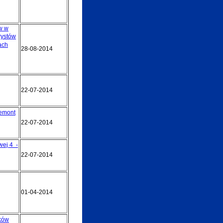
w w
rystów
ach
28-08-2014
22-07-2014
remont
22-07-2014
wej 4 -
22-07-2014
01-04-2014
ików