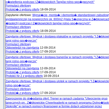
o�wietlenia podczas I Z�bkowickich Targów rolno-spo�ywczych"
Formularz ofertowy
Protokó� z wyboru oferty
18-09-2014
Zapytanie ofertowe:
Wynaj�cie, monta� i demonta� standardowej zabudow
wystawienniczej na powierzchni ok. 800m2 (Hala S�oneczna w Z�bkowicac
�laskich) podczas I Z�bkowickich targów rolno-spo�ywczych".
Formularz ofertowy
Protokó� z wyboru oferty
18-09-2014
Zapytanie ofertowe: Wydruk i dostawa plakatów w ramach projektu "I Z�bkowi
targi rolno-spo�ywcze"
Formularz ofertowy
Odpowiedzi na zapytania
12-09-2014
Protokó� z wyboru oferty
17-09-2014
Zapytanie ofertowe: Wydruk i dostawa banerów w ramach projektu "I Z�bkowi
targi rolno-spo�ywcze"
Formularz ofertowy
Odpowiedzi na zapytania
12-09-2014
Protokó� z wyboru oferty
17-09-2014
Protokó Nr 2 z wyboru oferty
18-09-2014
Zapytanie ofertowe: Wydruk i dostawa ulotek w ramach projektu "I Z�bkowickie
rolno-spo�ywcze"
Formularz ofertowy
Protokó� z wyboru oferty
17-09-2014
Zaproszenie do sk�adania ofert: Trener w ramach zadania "Utworzenie grup
tanecznych pn.: Z�bkowickie Cheerleaderki w ramach programu Dolno�lask
Stokrotki" w ramach pomocy finansowej w formie dotacji udzielonej przez