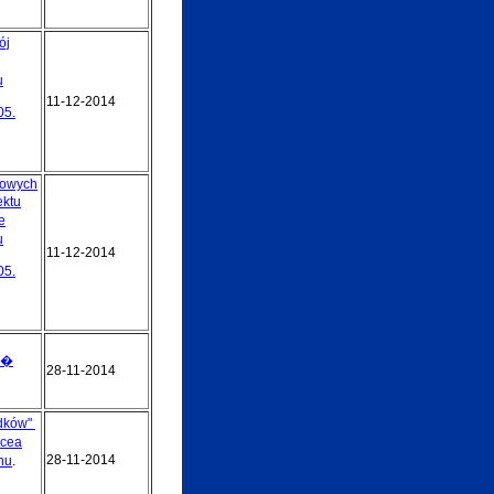
ój
u
11-12-2014
05.
zowych
ektu
e
u
11-12-2014
05.
ri�
28-11-2014
odków"
�cea
28-11-2014
nu
.