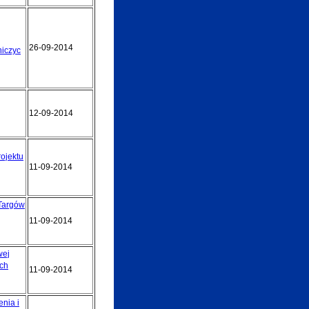
26-09-2014
iczyc
12-09-2014
ojektu
11-09-2014
 Targów
11-09-2014
wej
ch
11-09-2014
nia i