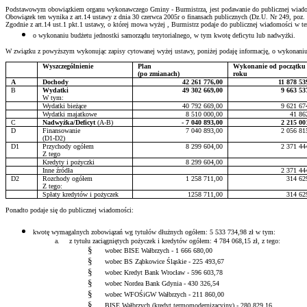
Podstawowym obowiązkiem organu wykonawczego Gminy - Burmistrza, jest podawanie do publicznej wiadom
Obowiązek ten wynika z art.14 ustawy z dnia 30 czerwca 2005r o finansach publicznych (
Dz.U
. Nr 249, poz.
Zgodnie z art.14 ust.1 pkt.1 ustawy, o której mowa
wyżej ,
Burmistrz podaje do publicznej wiadomości w ter
o
wykonaniu budżetu jednostki samorządu terytorialnego, w tym kwotę deficytu lub nadwyżki.
W związku z powyższym wykonując zapisy cytowanej wyżej ustawy, poniżej podaję informację, o wykonani
Wyszczególnienie
Plan
Wykonanie od początku
(po zmianach)
roku
A
Dochody
42 261 776,00
11 878 53
B
Wydatki
49 302 669,00
9 663 53
W tym:
Wydatki bieżące
40 792 669,00
9 621 67
Wydatki
majatkowe
8 510 000,00
41 86
C
Nadwyżka/Deficyt
(A-B)
- 7 040 893,00
2 215 00
D
Finansowanie
7 040 893,00
2 056 81
(D1-D2)
D1
Przychody ogółem
8 299 604,00
2 371 44
Z tego
Kredyty i pożyczki
8 299 604,00
Inne źródła
2 371 44
D2
Rozchody ogółem
1 258 711,00
314 62
Z tego:
Spłaty kredytów i pożyczek
1258 711,00
314 62
Ponadto podaje się do publicznej wiadomości:
kwotę
wymagalnych zobowiązań wg tytułów dłużnych ogółem: 5 533 734,98 zł w tym:
a.
z
tytułu zaciągniętych pożyczek i kredytów ogółem: 4 784 068,15 zł, z tego:
§
wobec
BISE Wałbrzych - 1 666 680,00
§
wobec
BS Ząbkowice Śląskie - 225 493,67
§
wobec
Kredyt Bank Wrocław - 596 603,78
§
wobec
Nordea
Bank Gdynia - 430 326,54
§
wobec
WFOŚiGW
Wałbrzych - 211 860,00
§
BISE Wałbrzych (kredyt
termomodernizacyjny
) - 280 829,16