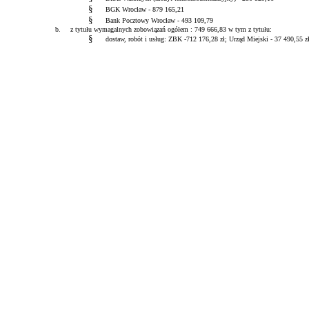
§
BGK Wrocław - 879 165,21
§
Bank Pocztowy Wrocław - 493 109,79
b.
z
tytułu wymagalnych zobowiązań ogółem : 749 666,83 w tym z tytułu:
§
dostaw
, robót i usług: ZBK -712 176,28 zł; Urząd Miejski - 37 490,55 z