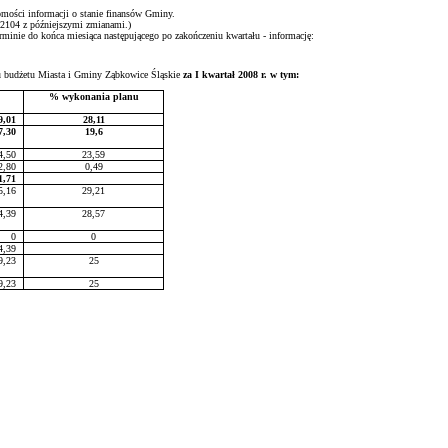
ości informacji o stanie finansów Gminy.
 2104 z późniejszymi zmianami.)
minie do końca miesiąca następującego po zakończeniu kwartału - informację:
u budżetu Miasta i Gminy Ząbkowice Śląskie
za I kwartał 2008 r. w tym:
% wykonania planu
9,01
28,11
7,30
19,6
4,50
23,59
2,80
0,49
1,71
5,16
29,21
4,39
28,57
0
0
4,39
9,23
25
9,23
25