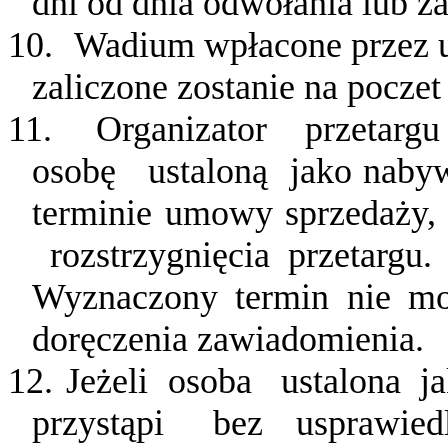
dni od dnia odwołania lub z
10.
Wadium wpłacone przez uc
zaliczone zostanie na pocze
11.
Organizator
przetarg
osobę
ustaloną
jako nab
terminie umowy sprzedaży,
rozstrzygnięcia
przetargu.
Wyznaczony termin nie mo
doręczenia zawiadomienia.
12.
Jeżeli
osoba
ustalona
j
przystąpi
bez
usprawied