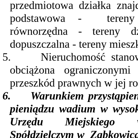
przedmiotowa działka znaj
podstawowa -
teren
równorzędna - tereny dzi
dopuszczalna - tereny mieszk
5.
Nieruchomość stanow
obciążona ograniczonym
przeszkód prawnych w jej r
6.
Warunkiem przystąpien
pieniądzu wadium w wyso
Urzędu
Miejskiego
Spółdzielczym w
Ząbkowica