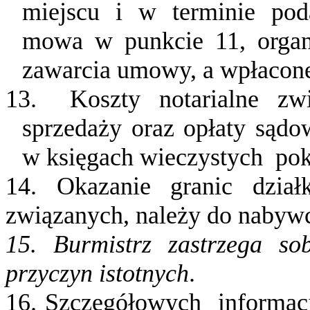
miejscu
i
w
terminie
pod
mowa w punkcie 11, organi
zawarcia umowy, a wpłacone
13.
Koszty notarialne z
sprzedaży oraz opłaty sąd
w księgach wieczystych
po
14. Okazanie granic dział
związanych, należy do nabyw
15. Burmistrz zastrzega so
przyczyn istotnych
.
16. Szczegółowych
informac