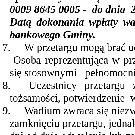
0009 8645 0005 -
do dnia
Datą dokonania wpłaty wa
bankowego Gminy.
7.
W przetargu mogą brać ud
Osoba reprezentująca w pr
się stosownymi
pełnomocn
8.
Uczestnicy
przetargu
tożsamości, potwierdzenie
w
9.
Wadium zwraca się niezw
zamknięciu przetargu, jedna