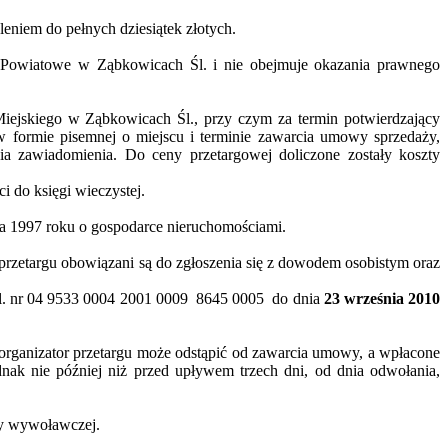
eniem do pełnych dziesiątek złotych.
Powiatowe w Ząbkowicach Śl. i nie obejmuje okazania prawnego
ejskiego w Ząbkowicach Śl., przy czym za termin potwierdzający
w formie pisemnej o miejscu i terminie zawarcia umowy sprzedaży,
ia zawiadomienia. Do ceny przetargowej doliczone zostały koszty
 do księgi wieczystej.
pnia 1997 roku o gospodarce nieruchomościami.
przetargu obowiązani są do zgłoszenia się z dowodem osobistym oraz
. nr 04 9533 0004 2001 0009
8645 0005
do dnia
23 września 2010
 organizator przetargu może odstąpić od zawarcia umowy, a wpłacone
ak nie później niż przed upływem trzech dni, od dnia odwołania,
ny wywoławczej.