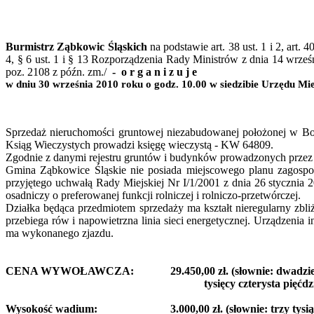
Burmistrz Ząbkowic Śląskich
na podstawie art. 38 ust. 1 i 2, art. 4
4, § 6 ust. 1 i § 13 Rozporządzenia Rady Ministrów z dnia 14 wrze
poz. 2108 z
późn
.
zm./
-
o
r g a n i z u j e
w dniu 30 września 2010 roku o godz. 10.00 w siedzibie Urzędu Mi
Sprzedaż nieruchomości gruntowej niezabudowanej położonej w
Bo
Ksiąg Wieczystych prowadzi księgę wieczystą - KW 64809.
Zgodnie z danymi rejestru gruntów i budynków prowadzonych przez 
Gmina Ząbkowice Śląskie nie posiada miejscowego planu zagospo
przyjętego uchwałą Rady Miejskiej Nr I/1/2001 z dnia 26 stycznia 20
osadniczy o preferowanej funkcji rolniczej i rolniczo-przetwórczej.
Działka będąca przedmiotem sprzedaży ma kształt nieregularny zbli
przebiega rów i napowietrzna linia sieci energetycznej. Urządzenia in
ma wykonanego zjazdu.
CENA
WYWOŁAWCZA:
29.450,
00 zł. (
słownie
: dwadzie
tysięcy
czterysta pięćdzi
Wysokość
wadium:
3.000,00 zł
. (
słownie
: trzy tysi