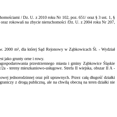
uchomościami / Dz. U.
z
2010 roku Nr 102, poz. 651/ oraz § 3 ust. 1, §
w oraz rokowań na zbycie nieruchomości /Dz. U.
z
2004 roku Nr 207,
ow. 2000 m², dla której Sąd Rejonowy w Ząbkowicach Śl. - Wydział
 jako grunty orne i rowy.
gospodarowania przestrzennego miasta i gminy Ząbkowice Śląskie
/2a - tereny mieszkaniowo-usługowe. Strefa II wiejska, obszar II A -
owej jednorodzinnej oraz pól uprawnych. Przez całą długość działki
 graniczy z drogą publiczną, ale na chwilą obecną na teren działki nie