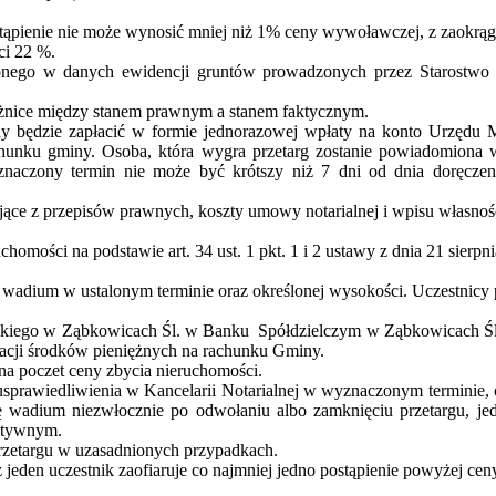
ąpienie nie może wynosić mniej niż 1% ceny wywoławczej, z zaokrągl
ci 22 %.
onego w danych ewidencji gruntów prowadzonych przez Starostwo 
óżnice między stanem prawnym a stanem faktycznym.
 będzie zapłacić w formie jednorazowej wpłaty na konto Urzędu Mi
chunku gminy. Osoba, która wygra przetarg zostanie powiadomiona 
yznaczony termin nie może być krótszy niż 7 dni od dnia doręczen
ące z przepisów prawnych, koszty umowy notarialnej i wpisu własności
homości na podstawie art. 34 ust. 1
pkt
. 1 i 2 ustawy z dnia 21 sier
ą wadium w ustalonym terminie oraz określonej wysokości. Uczestnicy 
skiego w Ząbkowicach Śl. w
Banku
Spółdzielczym
w Ząbkowicach Śl
okacji środków pieniężnych na rachunku Gminy.
 na poczet ceny zbycia nieruchomości.
z usprawiedliwienia w Kancelarii Notarialnej w wyznaczonym terminie,
 wadium niezwłocznie po odwołaniu albo zamknięciu przetargu, jedn
gatywnym.
przetargu w uzasadnionych przypadkach.
ż jeden uczestnik
zaofiaruje co
najmniej jedno postąpienie powyżej ce