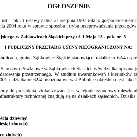
OGŁOSZENIE
0 ust. 1
pkt
. 1 ustawy z dnia 21 sierpnia 1997 roku o gospodarce nier
śnia 2004 roku w sprawie sposobu i trybu przeprowadzania przetargó
ejskiego w Ząbkowicach Śląskich przy ul. 1 Maja 15 - pok.
nr
5
I PUBLICZNY PRZETARG USTNY NIEOGRANICZONY NA:
bolicach
, gmina Ząbkowice Śląskie stanowiącej działkę nr 62/4 o p
Starostwo Powiatowe w Ząbkowicach Śląskich w/w działka opisana jest
darowania przestrzennego. W studium uwarunkowań i kierunków za
01 r. działka nr 62/4 położona we wsi Bobolice określona jest jako 2
żony do prostokąta, zlokalizowana jest w rejonie zabudowy mieszkani
frastruktury technicznej znajdują się na działkach sąsiednich. Działka
ścia dziewięć
esiąt złotych)
ące złotych)