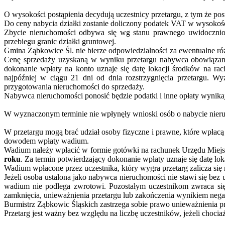
O wysokości postąpienia decydują uczestnicy przetargu, z
tym że
post
Do ceny nabycia działki zostanie doliczony podatek VAT w wysokoś
Zbycie nieruchomości odbywa się wg stanu prawnego uwidoczni
przebiegu granic działki gruntowej.
Gmina Ząbkowice Śl. nie bierze odpowiedzialności za ewentualne r
Cenę sprzedaży uzyskaną w wyniku przetargu nabywca obowiązany
dokonanie wpłaty na konto uznaje się datę lokacji środków na ra
najpóźniej w ciągu 21 dni od dnia rozstrzygnięcia przetargu. W
przygotowania nieruchomości do sprzedaży.
Nabywca nieruchomości ponosić będzie podatki i inne opłaty wynikaj
W wyznaczonym terminie nie wpłynęły wnioski osób o nabycie nieruc
W przetargu mogą brać udział osoby fizyczne i prawne, które wpłac
dowodem wpłaty wadium.
Wadium należy wpłacić w formie gotówki
na rachunek Urzędu Miej
roku
. Za termin potwierdzający dokonanie wpłaty uznaje się datę l
Wadium wpłacone przez uczestnika, który wygra przetarg zalicza się
Jeżeli osoba ustalona jako nabywca nieruchomości nie stawi się be
wadium nie podlega zwrotowi. Pozostałym uczestnikom zwraca się
zamknięcia, unieważnienia przetargu lub zakończenia wynikiem ne
Burmistrz Ząbkowic Śląskich zastrzega sobie prawo unieważnienia 
Przetarg jest ważny bez względu na liczbę uczestników, jeżeli chocia