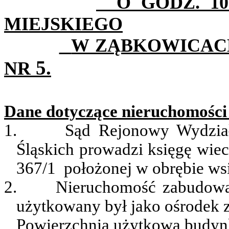
O
GODZ. 10
MIEJSKIEGO
W ZĄBKOWICA
5.
NR
Dane dotyczące nieruchomości
1.
Sąd Rejonowy Wydzia
Śląskich prowadzi księgę wie
367/1
położonej
w obrębie wsi
2.
Nieruchomość zabudowa
użytkowany był jako ośrodek 
Powierzchnia użytkowa budy