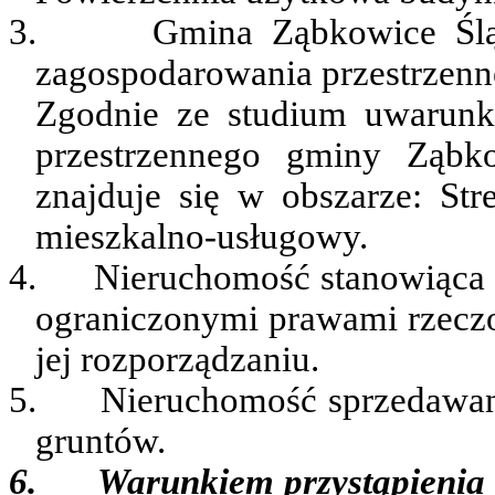
3.
Gmina Ząbkowice Ślą
zagospodarowania przestrzenn
Zgodnie ze studium uwarunk
przestrzennego gminy Ząbko
znajduje się w obszarze: Stre
mieszkalno-usługowy.
4.
Nieruchomość stanowiąca p
ograniczonymi prawami rzecz
jej
rozporządzaniu.
5.
Nieruchomość sprzedawana
gruntów.
6.
Warunkiem przystąpienia