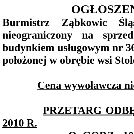
OGŁOSZE
Burmistrz Ząbkowic Ślą
nieograniczony na sprze
budynkiem usługowym nr 36
położonej w obrębie wsi Stol
Cena wywoławcza nie
PRZETARG ODBĘ
2010 R.