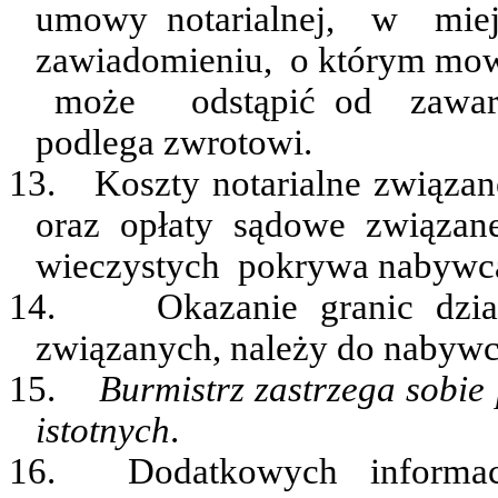
umowy notarialnej,
w
mie
zawiadomieniu,
o którym mow
może
odstąpić od
zawa
podlega zwrotowi.
13.
Koszty notarialne związa
oraz opłaty sądowe związa
wieczystych
pokrywa
nabywc
14.
Okazanie granic dzi
związanych, należy do nabywc
15.
Burmistrz zastrzega sobie
istotnych
.
16.
Dodatkowych
informac