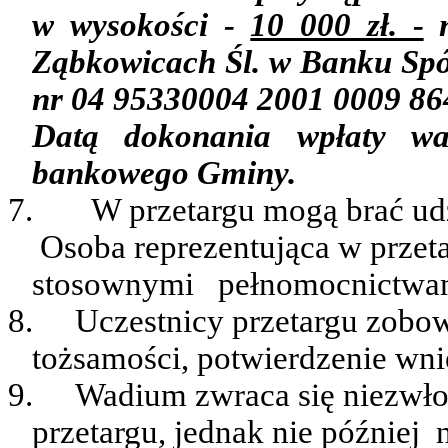
w wysokości -
10 000 zł. -
n
Ząbkowicach Śl. w Banku Spó
nr 04 95330004 2001 0009 86
Datą dokonania wpłaty wa
bankowego
Gminy.
7.
W przetargu mogą brać udz
Osoba reprezentująca w przet
stosownymi
pełnomocnictwa
8.
Uczestnicy przetargu zobo
tożsamości, potwierdzenie wni
9.
Wadium zwraca się niezwło
przetargu, jednak nie
później