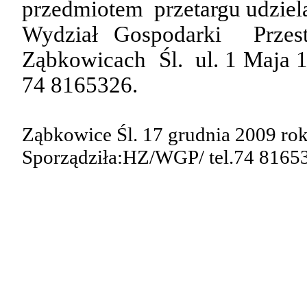
przedmiotem
przetargu udziel
Wydział
Gospodarki
Przes
Ząbkowicach
Śl.
ul. 1 Maja 
74 8165326.
Ząbkowice Śl. 17 grudnia 2009 ro
Sporządziła:HZ
/WGP/ tel.74 8165