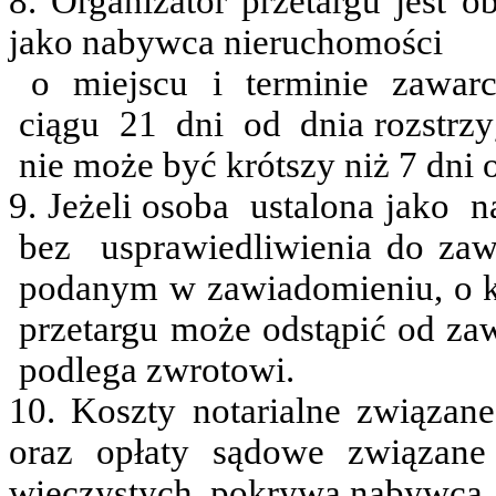
8. Organizator przetargu jest 
jako nabywca nieruchomości
o
miejscu
i
terminie
zawarc
ciągu
21
dni
od
dnia rozstrz
nie może być krótszy niż 7 dni 
9. Jeżeli osoba
ustalona jako
n
bez
usprawiedliwienia do za
podanym w zawiadomieniu, o k
przetargu może odstąpić od z
podlega zwrotowi.
10. Koszty notarialne związa
oraz opłaty sądowe związan
wieczystych
pokrywa nabywca.