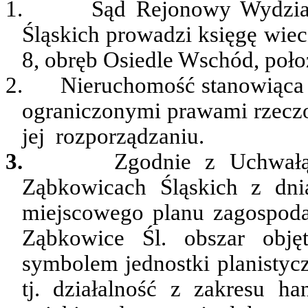
1.
Sąd Rejonowy Wydzia
Śląskich prowadzi księgę wiec
8, obręb Osiedle Wschód, poł
2.
Nieruchomość stanowiąca p
ograniczonymi prawami rzecz
jej
rozporządzaniu.
3.
Zgodnie z Uchwałą
Ząbkowicach Śląskich z dni
miejscowego planu zagospoda
Ząbkowice Śl. obszar obję
symbolem jednostki planistyc
tj. działalność z zakresu han