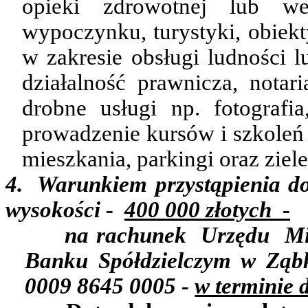
opieki zdrowotnej lub wete
wypoczynku, turystyki, obiekty
w zakresie obsługi ludności l
działalność prawnicza, notar
drobne usługi np. fotografia
prowadzenie kursów i szkoleń 
mieszkania, parkingi oraz ziel
4.
Warunkiem przystąpienia do
wysokości -
400 000 złotych
-
na rachunek
Urzędu
Mi
Banku Spółdzielczym w Ząb
0009 8645 0005 -
w terminie 