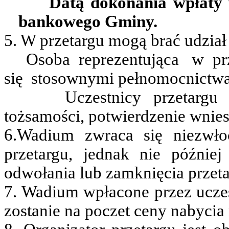
Datą dokonania wpłaty 
bankowego Gminy.
5. W przetargu mogą brać udział
Osoba
reprezentująca
w
pr
się
stosownymi pełnomocnictw
Uczestnicy przetargu
tożsamości, potwierdzenie wnie
6.Wadium zwraca się niezwło
przetargu, jednak nie późni
odwołania lub zamknięcia przeta
7. Wadium wpłacone przez uczest
zostanie na poczet ceny nabycia