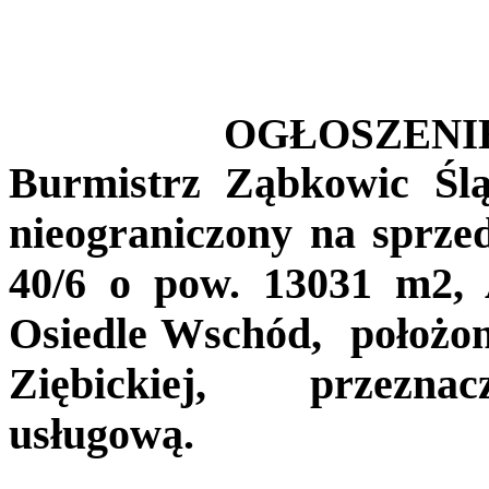
OGŁOSZENI
Burmistrz Ząbkowic Ślą
nieograniczony na sprze
40/6 o pow. 13031 m2
Osiedle Wschód,
położon
Ziębickiej, przezn
usługową.