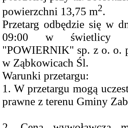
2
powierzchni 13,75 m
.
Przetarg odbędzie się w d
09:00 w świetlicy 
"POWIERNIK" sp. z o.
o
.
w Ząbkowicach Śl.
Warunki przetargu:
1. W przetargu mogą uczest
prawne z terenu Gminy
Zab
2. Cena wywoławcza mi