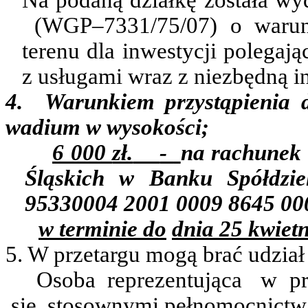
Na podaną działkę została w
(WGP
–7331/75/07) o waru
terenu dla inwestycji polega
z usługami wraz z niezbędną in
4.
Warunkiem przystąpienia d
wadium w wysokości;
6 000
zł.
-
na
rachunek
Śląskich w Banku Spółdzi
95330004 2001 0009 8645 00
w
terminie do
dnia 25 kwiet
5. W przetargu mogą brać udział
Osoba
reprezentująca
w
p
się
stosownymi pełnomocnictw