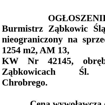
OGŁOSZENI
Burmistrz Ząbkowic Ślą
nieograniczony na sprz
1254 m2, AM 13,
KW Nr 42145, obręb
Ząbkowicach Śl.
Chrobrego.
Cena wywoławcza dz