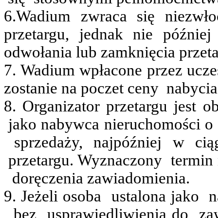
6.Wadium zwraca się niezwło
przetargu, jednak nie późni
odwołania lub zamknięcia przeta
7. Wadium wpłacone przez uczest
zostanie na poczet
ceny
nabycia
8. Organizator przetargu jest 
jako nabywca nieruchomości
o
sprzedaży,
najpóźniej
w
ci
przetargu.
Wyznaczony
termin
doręczenia zawiadomienia.
9. Jeżeli
osoba
ustalona
jako
n
bez
usprawiedliwienia do
za