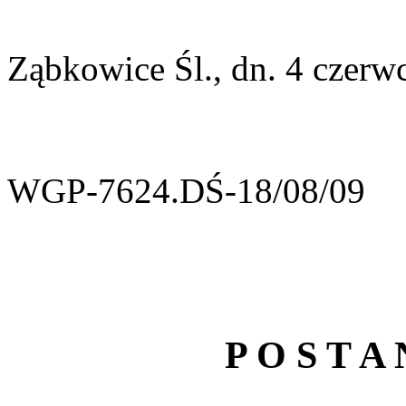
Ząbkowice Śl., dn. 4 czerwc
WGP-7624.DŚ-18/08/09
P O S T A 