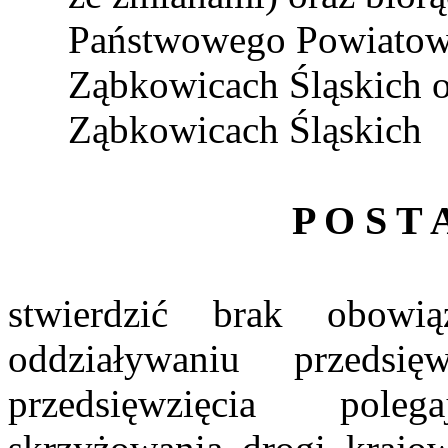
Państwowego Powiatowe
Ząbkowicach Śląskich o
Ząbkowicach Śląskich
P O S T 
stwierdzić
brak obowiąz
oddziaływaniu przedsi
przedsięwzięcia pole