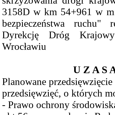
skrzyżowania drogi krajo
3158D w km 54+961 w m.
bezpieczeństwa ruchu" r
Dyrekcję Dróg Krajow
Wrocławiu
U Z A S A
Planowane przedsięwzięcie 
przedsięwzięć, o których mo
- Prawo ochrony środowiska