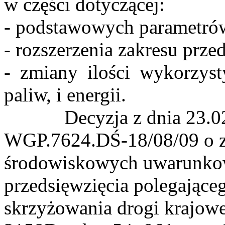
w części dotyczącej:
- podstawowych parametrów
- rozszerzenia zakresu prze
- zmiany ilości wykorzys
paliw, i energii.
Decyzja z dnia 23.
WGP.7624.DŚ-18/08/09 o zm
środowiskowych uwarunkowa
przedsięwzięcia polegające
skrzyżowania drogi krajow