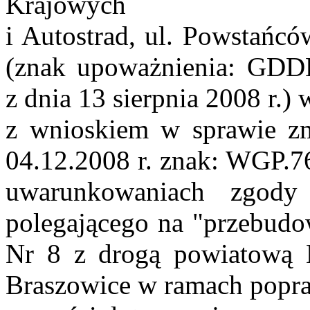
Krajowych
i Autostrad, ul. Powstańc
(znak upoważnienia:
GDD
z dnia 13 sierpnia 2008 r.) 
z wnioskiem w sprawie zmi
04.12.2008
r
. znak:
WGP.76
uwarunkowaniach zgody n
polegającego na "przebudo
Nr 8 z drogą powiatow
Braszowice w ramach popr