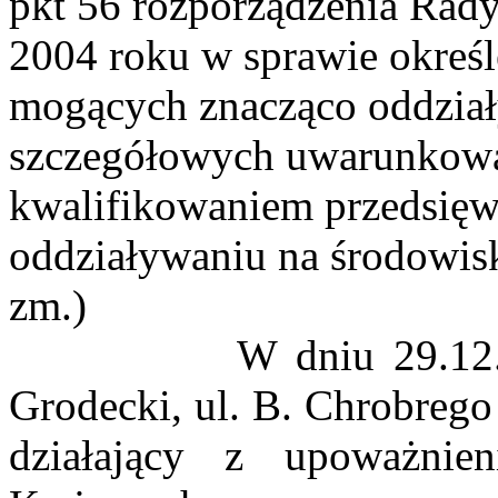
pkt 56 rozporządzenia Rady
2004 roku w sprawie określ
mogących znacząco oddział
szczegółowych uwarunkowa
kwalifikowaniem przedsięwz
oddziaływaniu na środowis
zm.)
W dniu 29.1
Grodecki
, ul. B. Chrobre
działający z upoważnie