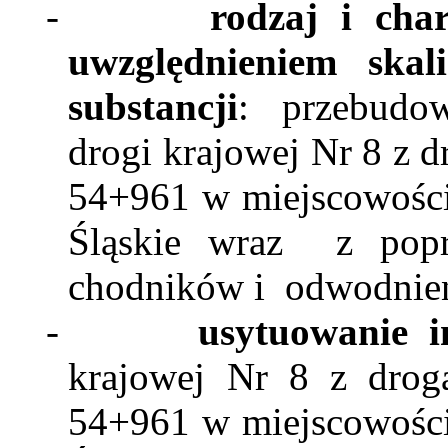
-
rodzaj i char
uwzględnieniem skali
substancji
:
przebud
drogi krajowej Nr 8 z
54+961 w miejscowości
Śląskie wraz
z pop
chodników i
odwodnien
-
usytuowanie
in
krajowej Nr 8 z dro
54+961 w miejscowości