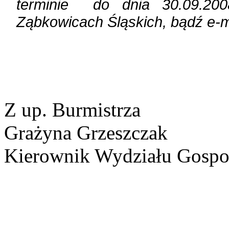
terminie
do
dnia 30.09.2
Ząbkowicach Śląskich, bądź
e-m
Z up. Burmistrza
Grażyna
Grzeszczak
Kierownik Wydziału Gospod