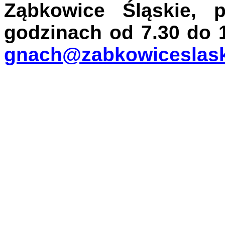
Ząbkowice Śląskie, 
godzinach od 7.30
do
1
gnach@zabkowiceslask