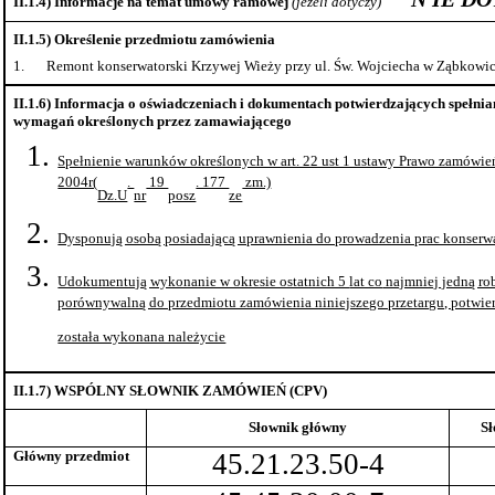
II.1.4) Informacje na temat umowy ramowej
(jeżeli
dotyczy)
II.1.5) Określenie przedmiotu zamówienia
1.
Remont konserwatorski Krzywej Wieży przy ul. Św. Wojciecha w Ząbkowic
II.1.6) Informacja o oświadczeniach i dokumentach potwierdzających spełni
wymagań określonych przez zamawiającego
Spełnienie warunków określonych w art. 22 ust 1 ustawy Prawo zamówień
2004r(
.
19
. 177
zm.)
Dz.U
nr
posz
ze
Dysponują osobą posiadającą uprawnienia do prowadzenia prac konserw
Udokumentują wykonanie w okresie ostatnich 5
lat co
najmniej jedną ro
porównywalną do przedmiotu zamówienia niniejszego przetargu, potwie
została wykonana należycie
II.1.7) WSPÓLNY SŁOWNIK ZAMÓWIEŃ (CPV)
Słownik główny
S
Główny przedmiot
45.21.23.50-4