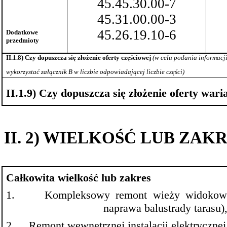
45.45.30.00-7
45.31.00.00-3
45.26.19.10-6
Dodatkowe
przedmioty
II.1.8) Czy dopuszcza się złożenie oferty częściowej
(w celu podania informacj
wykorzystać załącznik B w liczbie odpowiadającej liczbie
części)
II.1.9) Czy dopuszcza się złożenie oferty
wari
II. 2) WIELKOŚĆ LUB ZA
Całkowita wielkość lub zakres
1.
Kompleksowy remont wieży widokowe
naprawa balustrady tarasu)
2.
Remont wewnętrznej instalacji elektrycznej