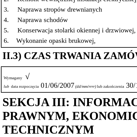
3.
Naprawa stropów drewnianych
4.
Naprawa schodów
5.
Konserwacja stolarki okiennej i drzwiowej,
6.
Wykonanie opaski brukowej,
II.3) CZAS TRWANIA ZAM
√
Wymagany
01/06/2007
30/
lub
data
rozpoczęcia
(
dd
/mm/
rrrr
)
lub zakończenia
SEKCJA III: INFORM
PRAWNYM, EKONOMIC
TECHNICZNYM