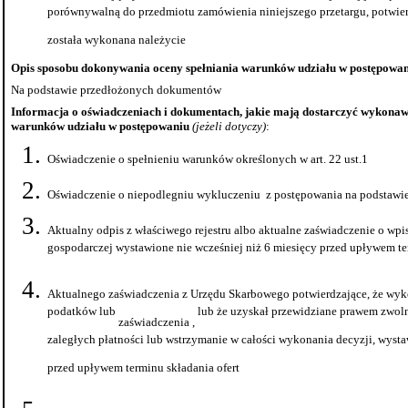
porównywalną do przedmiotu zamówienia niniejszego przetargu, potwie
została wykonana należycie
Opis sposobu dokonywania oceny spełniania warunków udziału w postępowan
Na podstawie przedłożonych dokumentów
Informacja o oświadczeniach i dokumentach, jakie mają dostarczyć wykonawc
warunków udziału w
postępowaniu
(jeżeli
dotyczy)
:
Oświadczenie o spełnieniu warunków określonych w art. 22 ust.1
Oświadczenie o
niepodlegniu
wykluczeniu
z
postępowania na podstawie a
Aktualny odpis z właściwego rejestru albo aktualne zaświadczenie o wpis
gospodarczej wystawione nie wcześniej niż 6 miesięcy przed upływem te
Aktualnego zaświadczenia z Urzędu Skarbowego potwierdzające, że wyk
podatków lub
lub że uzyskał przewidziane prawem zwolni
zaświadczenia ,
zaległych płatności lub wstrzymanie w całości wykonania decyzji, wysta
przed upływem terminu składania ofert