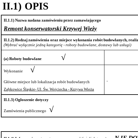
II.1)
OPIS
II.1.1) Nazwa nadana zamówieniu przez zamawiającego
Remont konserwatorski Krzywej Wieży
II.1.2) Rodzaj zamówienia oraz miejsce wykonania robót budowlanych, realiz
(
Wybrać wyłącznie jedną kategorię - roboty budowlane, dostawy lub usługi)
√
(a)
Roboty
budowlane
√
Wykonanie
Główne miejsce lub lokalizacja robót budowlanych
Ząbkowice Śląskie- Ul. Św. Wojciecha - Krzywa Wieża
II.1.3) Ogłoszenie dotyczy
√
Zamówienia
publicznego
N
IE DO