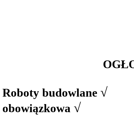
OGŁO
√
Roboty budowlane
√
obowiązkowa