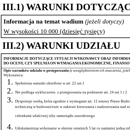
III.1) WARUNKI DOTYCZ
Informacja na temat
wadium
(jeżeli
dotyczy)
W wysokości 10 000 (dziesięć tysięcy)
III.2)
WARUNKI UDZIAŁU
INFORMACJE DOTYCZĄCE SYTUACJI WYKONAWCY ORAZ INFORMA
DO OCENY, CZY SPEŁNIA ON WYMAGANIA EKONOMICZNE, FINANSO
Opis warunków udziału w postępowaniu
(z uwzględnieniem ich znaczenia, jeżel
Wykonawca:
Spełnienia warunki określone w art. 22 ust.1
Nie podlega
wykluczeniu
z
postępowania na podstawie art. 24 ust 1 i 2
Dysponuje osobą, która zgodnie z wymogami art. 12 ustawy Prawo Budo
techniczną w budownictwie w zakresie kierowania i nadzorowania nad r
członkami właściwej izby samorządu zawodowego
Udokumentują wykonanie w okresie ostatnich 5
lat co
najmniej jedną ro