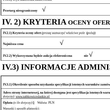
√
Przetarg
nieograniczony
IV. 2)
KRYTERIA
OCENY OFER
IV.2.1) Kryteria oceny ofert
(proszę zaznaczyć właściwe
pole
(
pola
)
)
√
Najniższa
cena
√
IV.2.2) Wykorzystana będzie aukcja
elektroniczna
nie
IV.3)
INFORMACJE ADMIN
IV.3.1) Określenie sposobu uzyskania specyfikacji istotnych warunków zamów
Adres strony internetowej, na której dostępna jest specyfikacja istotnych wa
dotyczy)
:
www.
zabkowiceslaskie
.
pl
Opłata
(o ile
dotyczy)
0
Waluta
: PLN
Warunki i sposób płatności: