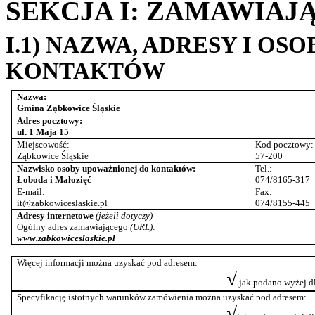
SEKCJA I: ZAMAWIAJ
I.1) NAZWA, ADRESY I O
KONTAKTÓW
Nazwa:
Gmina Ząbkowice Śląskie
Adres pocztowy:
ul
. 1 Maja 15
Miejscowość:
Kod pocztowy:
Ząbkowice Śląskie
57-200
Nazwisko osoby upoważnionej do kontaktów:
Tel.:
Łoboda i Małozięć
074/8165-317
E-mail
:
Fax
:
it
@zabkowiceslaskie.
pl
074/8155-445
Adresy
internetowe
(jeżeli
dotyczy)
Ogólny adres zamawiającego
(URL)
:
www
.
zabkowiceslaskie
.
pl
Więcej informacji można uzyskać pod adresem:
√
jak podano wyżej d
Specyfikację istotnych warunków zamówienia można uzyskać pod adresem:
√