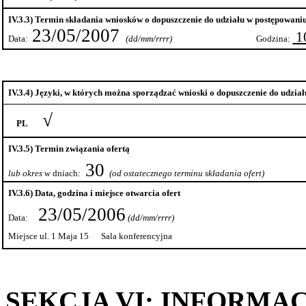
IV.3.3) Termin składania wniosków o dopuszczenie do udziału w postępowaniu
23/05/2007
1
Data:
(
dd
/mm/
rrrr
)
Godzina:
IV.3.4) Języki, w których można sporządzać wnioski o dopuszczenie do udział
√
PL
IV.3.5) Termin związania ofertą
30
lub
okres w
dniach:
(od ostatecznego terminu składania ofert)
IV.3.6) Data, godzina i miejsce otwarcia ofert
23/05/2006
Data:
(
dd
/mm/
rrrr
)
Miejsce ul. 1
Maja 15
Sala
konferencyjna
SEKCJA VI: INFORMA