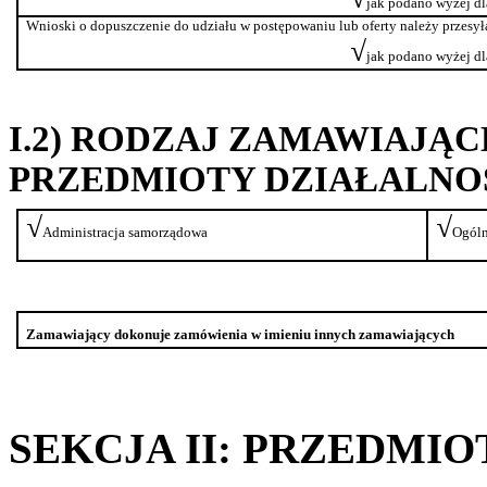
jak podano wyżej d
Wnioski o dopuszczenie do udziału w postępowaniu lub oferty należy przesyła
√
jak podano wyżej d
I.2) RODZAJ ZAMAWIAJĄ
PRZEDMIOTY DZIAŁALNO
√
√
Administracja samorządowa
Ogóln
Zamawiający dokonuje zamówienia w imieniu innych
zamawiających
SEKCJA II: PRZEDMI