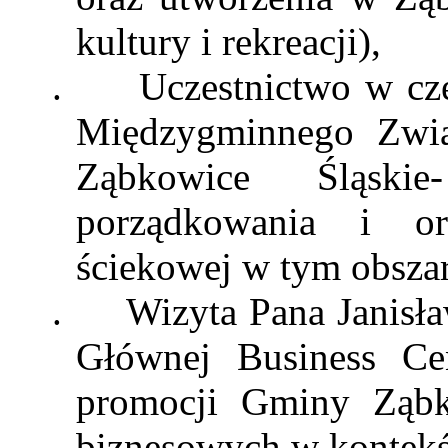
kultury i rekreacji),
.
Uczestnictwo w czę
Międzygminnego Zwią
Ząbkowice Śląski
porządkowania i or
ściekowej w tym obszar
.
Wizyta Pana
Janisł
Głównej
Business
Ce
promocji Gminy Ząbk
biznesowych w kontekśc