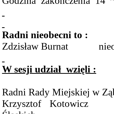
Godzina
zakończenia
14
Radni nieobecni
to :
Zdzisław Burnat
nie
W sesji
udział
wzięli
:
Radni Rady Miejskiej w Zą
Krzysztof
Kotowicz