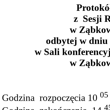
Protokó
z
Sesji
R
w
Ząbkowi
odbytej w
dniu
w Sali konferency
w
Ząbkowi
05
Godzina
rozpoczęcia
10
4