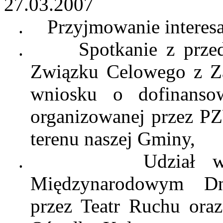
27.03.2007
.
Przyjmowanie interes
.
Spotkanie z prze
Związku Celowego z Z
wniosku o dofinansow
organizowanej przez PZ
terenu naszej Gminy,
.
Udział w
Międzynarodowym Dn
przez Teatr Ruchu ora