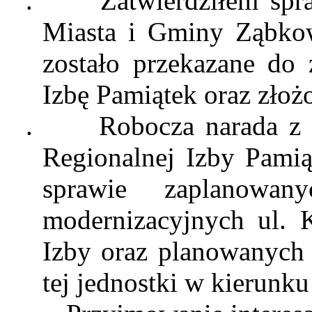
.
Zatwierdziłem sp
Miasta i Gminy Ząbkow
zostało przekazane do 
Izbę
Pamiątek
oraz złoż
.
Robocza narada z
Regionalnej Izby Pami
sprawie zaplanowa
modernizacyjnych ul. K
Izby oraz planowanych 
tej jednostki w kierunk