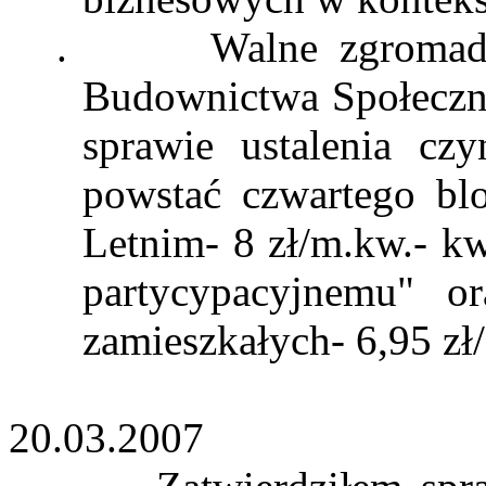
.
Walne zgromad
Budownictwa Społecz
sprawie ustalenia c
powstać czwartego bl
Letnim- 8 zł/
m.kw
.- k
partycypacyjnemu
" or
zamieszkałych- 6,95 zł
20.03.2007