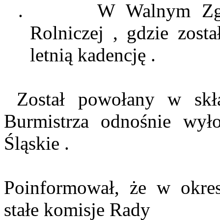
.
W Walnym Zgr
Rolniczej , gdzie zos
letnią kadencję .
Został powołany w skł
Burmistrza odnośnie wył
Śląskie .
Poinformował, że w okre
stałe komisje Rady