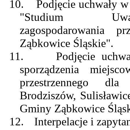
10.
Podjęcie uchwały w 
"
Studium
Uwa
zagospodarowania pr
Ząbkowice Śląskie".
11.
Podjęcie uchwa
sporządzenia miejsc
przestrzennego dl
Brodziszów, Sulisławic
Gminy Ząbkowice Śląsk
12.
Interpelacje i zapyt