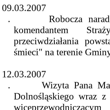
09.03.2007
.
Robocza nara
komendantem Stra
przeciwdziałania pows
śmieci" na terenie Gminy
12.03.2007
.
Wizyta Pana M
Dolnośląskiego wraz 
wiceprzewodniczący