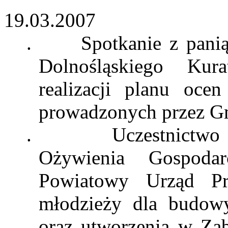
19.03.2007
.
Spotkanie z pani
Dolnośląskiego Ku
realizacji planu oce
prowadzonych przez Gm
.
Uczestnictwo
Ożywienia Gospodar
Powiatowy Urząd Pra
młodzieży dla budowy
oraz utworzenia w Zą