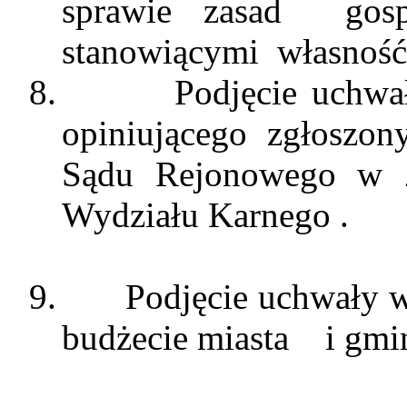
sprawie
zasad
gos
stanowiącymi
własność
8.
Podjęcie uchwa
opiniującego
zgłoszon
Sądu Rejonowego w Z
Wydziału Karnego .
9.
Podjęcie uchwały 
budżecie
miasta
i
gmin