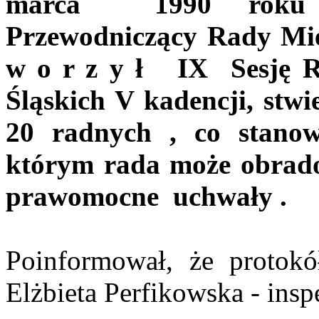
marca
1990 roku
Przewodniczący Rady Mie
w o r z y ł
IX
Sesję 
Śląskich V kadencji, stwi
20 radnych , co stano
którym rada może obrad
prawomocne
uchwały .
Poinformował, że protokó
Elżbieta
Perfikowska
- insp