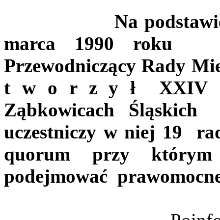
Na podstawie
marca 1990
roku
Przewodniczący Rady Mie
t w o r z y ł
XXIV
Ząbkowicach Śląskich
uczestniczy w niej 19
ra
quorum przy którym
podejmować
prawomocn