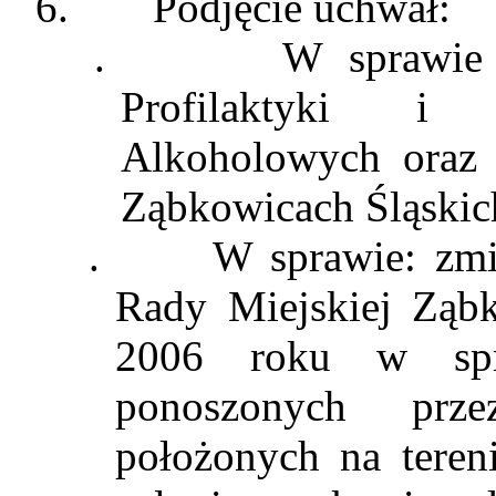
6.
Podjęcie uchwał:
.
W sprawie
Profilaktyki i
Alkoholowych oraz 
Ząbkowicach Śląskic
.
W sprawie: zmi
Rady Miejskiej Ząbk
2006 roku w spr
ponoszonych przez
położonych na teren