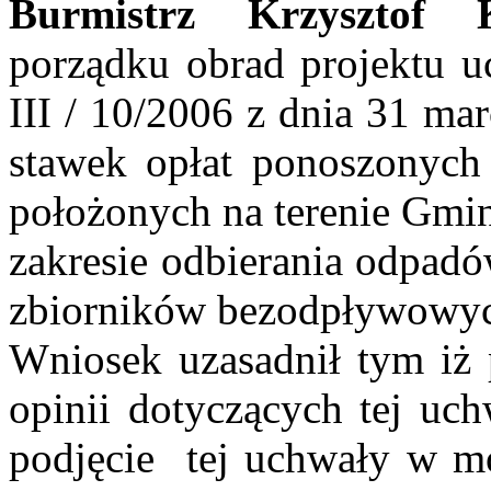
Burmistrz
Krzysztof
porządku obrad projektu 
III / 10/2006 z dnia 31 ma
stawek opłat ponoszonych 
położonych na terenie Gmin
zakresie odbierania odpad
zbiorników bezodpływowyc
Wniosek uzasadnił tym iż 
opinii dotyczących tej uch
podjęcie
tej
uchwały w mo