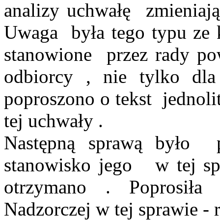
analizy uchwałę
zmieniaj
Uwaga
była
tego typu ze 
stanowione
przez rady p
odbiorcy , nie tylko d
poproszono o
tekst
jednoli
tej uchwały .
Następną sprawą
było
stanowisko jego
w tej s
otrzymano . Poprosiła
Nadzorczej w tej sprawie -