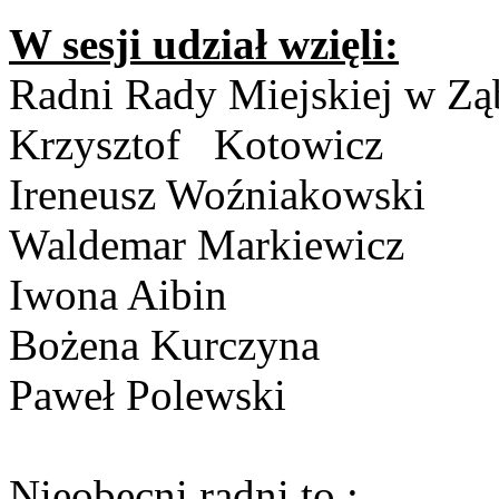
W sesji udział wzięli:
Radni Rady Miejskiej w Zą
Krzysztof
Kotowicz
Ireneusz
Woźniakowski
Waldemar
Markiewicz
Iwona
Aibin
Bożena
Kurczyna
Paweł
Polewski
Nieobecni radni
to :