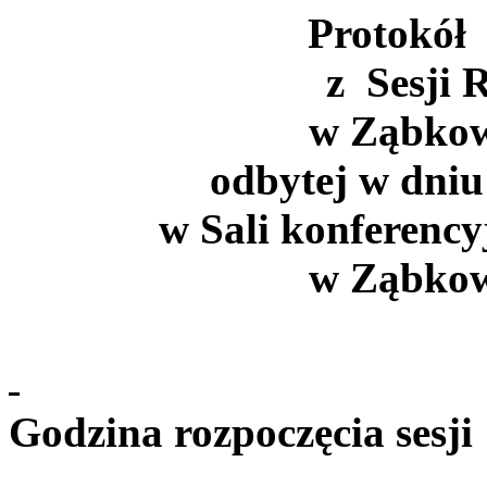
Protokół
z
Sesji
R
w
Ząbkowi
odbytej w
dniu
w
Sali konferency
w
Ząbkowi
Godzina rozpoczęcia sesji