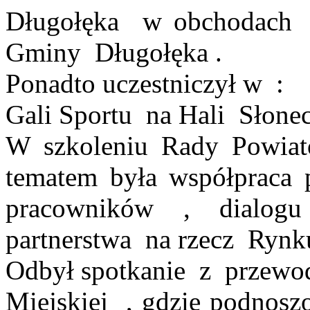
Długołęka
w obchodach
Gminy
Długołęka
.
Ponadto uczestniczył
w
:
Gali
Sportu
na
Hali
Słone
W szkoleniu Rady Powiato
tematem była współpraca p
pracowników , dialo
partnerstwa
na rzecz
Rynku
Odbył
spotkanie
z
przewod
Miejskiej
, gdzie podnosz