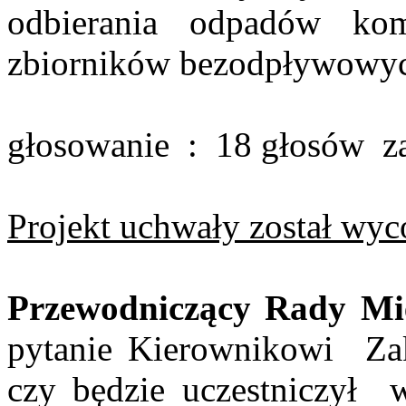
odbierania odpadów kom
zbiorników bezodpływowyc
głosowanie
:
18 głosów
z
Projekt uchwały został wy
Przewodniczący Rady Mie
pytanie
Kierownikowi
Za
czy będzie uczestniczył
w