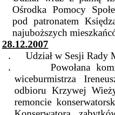
Ośrodka Pomocy Społec
pod patronatem Księdz
najuboższych mieszkańc
28.12.2007
.
Udział w Sesji Rady M
.
Powołana kom
wiceburmistrza
Ireneu
odbioru Krzywej Wież
remoncie konserwators
Konserwatora zabytkó