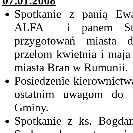
07.01.2008
Spotkanie z panią E
ALFA
i
panem
S
przygotowań miasta 
przełom kwietnia i maja 
miasta
Bran
w Rumunii.
Posiedzenie kierownict
ostatnim uwagom do p
Gminy.
Spotkanie z ks. Bogd