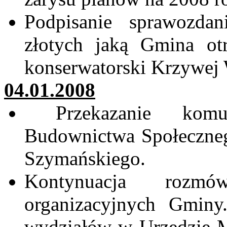
Podpisanie sprawozda
złotych jaką
Gmina otr
konserwatorski Krzywej 
04.01.2008
Przekazanie komu
Budownictwa Społeczneg
Szymańskiego.
Kontynuacja rozm
organizacyjnych Gmin
wydziałów w Urzędzie M