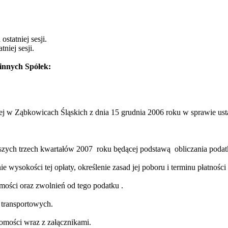
tatniej sesji.
niej sesji.
innych Spółek:
iej w Ząbkowicach Śląskich z dnia 15 grudnia 2006 roku w sprawie us
szych trzech
kwartałów 2007
roku
będącej podstawą
obliczania podat
wysokości tej opłaty, określenie zasad jej poboru i terminu płatności 
mości oraz zwolnień od tego
podatku .
 transportowych.
homości wraz z załącznikami.