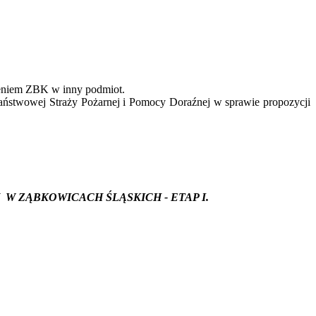
eniem ZBK w inny podmiot.
Państwowej Straży Pożarnej i Pomocy Doraźnej w sprawie propozycji
W
ZĄBKOWICACH ŚLĄSKICH - ETAP I.