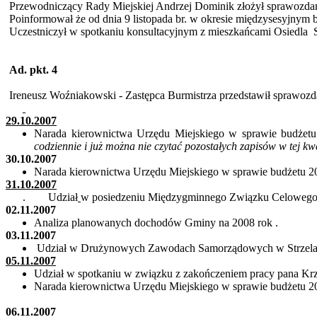
Przewodniczący Rady Miejskiej Andrzej Dominik złożył sprawozdanie 
Poinformował że
od dnia 9 listopada br. w okresie
międzysesyjnym
b
Uczestniczył w spotkaniu konsultacyjnym z mieszkańcami
Osiedla
Ad.
pkt
. 4
Ireneusz Woźniakowski - Zastępca Burmistrza przedstawił sprawozda
29.10.2007
Narada kierownictwa Urzędu Miejskiego w sprawie budżet
codziennie i już można nie czytać pozostałych zapisów w tej kwe
30.10.2007
Narada kierownictwa Urzędu Miejskiego w sprawie budżetu 2
31.10.2007
.
Udział
w posiedzeniu Międzygminnego Związku Celowego
02.11.2007
Analiza planowanych dochodów Gminy na 2008
rok .
03.11.2007
Udział w Drużynowych Zawodach Samorządowych w Strzela
05.11.2007
Udział w spotkaniu w związku z zakończeniem pracy pana Kr
Narada kierownictwa Urzędu Miejskiego w sprawie budżetu 2
06.11.2007