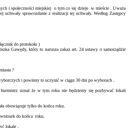
nych i społeczności
miejskiej
o
tym co się dzieje
w mieście . Uważa
ej uchwały sprawozdanie z realizacji tej uchwały. Według Zastępcy
łącznik do protokołu )
zka Gawędy, który to narusza zakaz art. 24 ustawy o samorządzie
miasta ?
yborczych i powinny to uczynić w ciągu 30 dni po wyborach .
 burmistrz
uznał że
w tym roku nie będziemy się pozbywać lokali
ała obowiązuje tylko do końca roku.
 wniosek do końca
roku.
yć lokale .