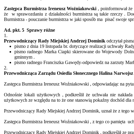
Zastępca Burmistrza Ireneusz Woźniakowski
, poinformował że 
że
w
sprawozdaniu z działalności burmistrza są takie rzeczy . D
Burmistrza - pouczanie burmistrza w jaki sposób
ma
pisać
swoje sp
Ad.
pkt. 5
Sprawy
różne
1.
Przewodniczący Rady Miejskiej Andrzej Dominik
odczytał
pisma
pismo
z dnia 19 listopada br. dotyczące realizacji uchwały Ra
pismo
radnego Marka Ciapki skierowane do Wojewody Dolnośl
gminnym .
pismo
radnego Franciszka Gawędy-odpowiedz na zarzuty Mark
2.
Przewodnicząca Zarządu Osiedla Słonecznego Halina
Narwojsz
Zastępca Burmistrza Ireneusz Woźniakowski , odpowiadając na pyta
Odnośnie lokali użytkowych , podkreślił że uchwała nie nakład
użytkowych ze względu na to że one stanowią pokaźny dochód dla n
Przewodniczący Rady Miejskiej Andrzej Dominik,
uznał że
z tego w
Zastępca Burmistrza Ireneusz Woźniakowski , z tego co
pamięta
uc
Przewodniczący Rady Miejskiej Andrzej Dominik , podkreślił ze pr