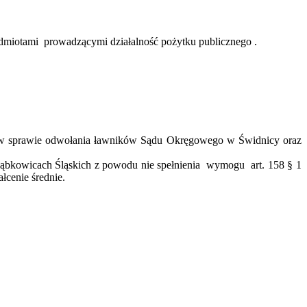
odmiotami
prowadzącymi działalność pożytku publicznego .
 w sprawie odwołania ławników Sądu Okręgowego w Świdnicy oraz
ąbkowicach Śląskich z powodu nie
spełnienia
wymogu
art. 158 § 1
łcenie średnie.