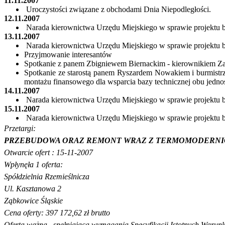
11.11.2007
Uroczystości związane z obchodami Dnia Niepodległości.
12.11.2007
Narada kierownictwa Urzędu Miejskiego w sprawie projektu 
13.11.2007
Narada kierownictwa Urzędu Miejskiego w sprawie projektu 
Przyjmowanie interesantów
Spotkanie z panem
Zbigniewem
Biernackim
- kierownikiem Z
Spotkanie ze starostą panem
Ryszardem
Nowakiem
i burmist
montażu finansowego dla wsparcia bazy technicznej obu jedno
14.11.2007
Narada kierownictwa Urzędu Miejskiego w sprawie projektu 
15.11.2007
Narada kierownictwa Urzędu Miejskiego w sprawie projektu 
Przetargi:
PRZEBUDOWA ORAZ REMONT WRAZ Z TERMOMODERNI
Otwarcie
ofert : 15-11-2007
Wpłynęła 1 oferta:
Spółdzielnia Rzemieślnicza
Ul. Kasztanowa 2
Ząbkowice Śląskie
Cena oferty: 397 172,62 zł brutto
Oferta
ważna ,
spełniająca wymagania Specyfikacji Istotnych Warun