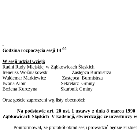
00
Godzina rozpoczęcia sesji 14
W sesji udział wzięli:
Radni Rady Miejskiej w Ząbkowicach Śląskich
Ireneusz
Woźniakowski
Zastępca
Burmistrza
Waldemar
Markiewicz
Zastępca
Burmistrza
Iwona
Aibin
Sekretarz
Gminy
Bożena
Kurczyna
Skarbnik
Gminy
Oraz goście zaproszeni wg listy obecności:
Na podstawie art. 20 ust. 1 ustawy z dnia 8 marca 19
Ząbkowicach Śląskich
V kadencji, stwierdzając ze uczestniczy w
Poinformował, że protokół obrad sesji prowadzić będzie Elżbie