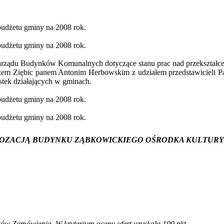
budżetu gminy na 2008 rok.
budżetu gminy na 2008 rok.
arządu Budynków Komunalnych dotyczące stanu prac nad przekształc
rzem Ziębic panem Antonim
Herbowskim
z udziałem przedstawicieli 
stek działających w gminach.
budżetu gminy na 2008 rok.
budżetu gminy na 2008 rok.
OZACJĄ BUDYNKU ZĄBKOWICKIEGO OŚRODKA
KULTURY
ków Zamówienia. W kryterium oceny ofert uzyskała 100 pkt.