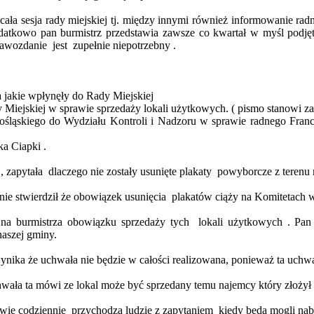
cała sesja rady miejskiej tj. między innymi również informowanie rad
odatkowo pan burmistrz przedstawia
zawsze co
kwartał w myśl podjęt
rawozdanie
jest
zupełnie niepotrzebny .
 jakie
wpłynęły do Rady Miejskiej
dy Miejskiej w sprawie sprzedaży lokali użytkowych. (
pismo
stanowi za
ąskiego do Wydziału Kontroli i Nadzoru w sprawie radnego Francis
a Ciapki .
,
zapytała
dlaczego
nie zostały usunięte plakaty
powyborcze
z terenu 
nie stwierdził że obowiązek
usunięcia
plakatów
ciąży na Komitetach w
a na burmistrza obowiązku sprzedaży
tych
lokali
użytkowych . Pan
aszej gminy.
ynika że uchwała nie będzie w całości realizowana, ponieważ ta uchw
hwała
ta mówi ze lokal może być sprzedany temu najemcy który złożył
awie
codziennie
przychodzą
ludzie z zapytaniem
kiedy będą mogli nab