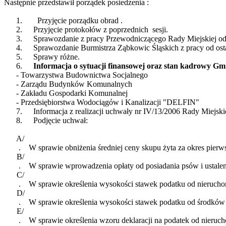
Następnie przedstawił porządek
posiedzenia :
1.
Przyjęcie porządku
obrad .
2.
Przyjęcie protokołów z
poprzednich
sesji
.
3.
Sprawozdanie z pracy Przewodniczącego Rady Miejskiej od os
4.
Sprawozdanie Burmistrza Ząbkowic Śląskich z pracy od ostat
5.
Sprawy różne.
6.
Informacja o sytuacji finansowej oraz stan kadrowy Gm
- Towarzystwa Budownictwa Socjalnego
- Zarządu Budynków Komunalnych
- Zakładu Gospodarki Komunalnej
- Przedsiębiorstwa Wodociągów i Kanalizacji "
DELFIN"
7.
Informacja z realizacji uchwały nr IV/13/2006 Rady Miejsk
8.
Podjęcie uchwał:
A/
.
W sprawie obniżenia średniej ceny skupu żyta za okres pierw
B/
.
W sprawie wprowadzenia opłaty od posiadania psów i ustalenie 
C/
.
W sprawie określenia wysokości stawek podatku od nierucho
D/
.
W sprawie określenia wysokości stawek podatku od środków
E/
.
W sprawie określenia wzoru deklaracji na podatek od nieruc