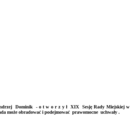
ndrzej
Dominik
- o t w o r z y ł
XIX
Sesję Rady Miejskiej w
rada może obradować i podejmować
prawomocne
uchwały .