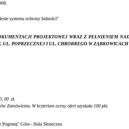
008.
lenie systemu ochrony ludności"
KUMENTACJI PROJEKTOWEJ WRAZ Z PEŁNIENIEM NAD
, UL. POPRZECZNEJ I UL. CHROBREGO W ZĄBKOWICACH 
0, 00
zł
.
ków Zamówienia. W kryterium oceny ofert uzyskała 100 pkt.
 Pogonią" Góra - Hala Słoneczna