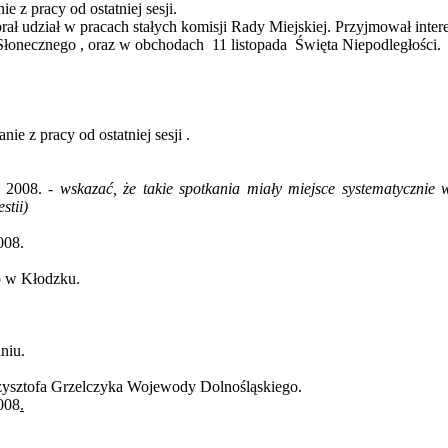
z pracy od ostatniej sesji.
rał udział w pracach stałych komisji Rady Miejskiej. Przyjmował inter
Słonecznego
, oraz w obchodach
11 listopada
Święta Niepodległości.
nie z pracy od ostatniej
sesji .
u 2008.
-
wskazać
, że takie spotkania miały miejsce systematycznie
stii)
008.
 w Kłodzku.
niu.
zysztofa
Grzelczyka
Wojewody Dolnośląskiego.
008
.