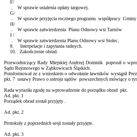
F/
.
W sprawie ustalenia opłaty targowej.
G/
.
W sprawie przyjęcia rocznego
programu
współpracy
Gminy 
H/
.
W sprawie
zatwierdzenia
Planu
Odnowy wsi Tarnów
I /
.
W sprawie zatwierdzenia Planu Odnowy wsi Stolec.
9.
Interpelacje i zapytania radnych.
10.
Zakończenie obrad.
Przewodniczący Rady Miejskiej Andrzej
Dominik
poprosił
o wpro
Sądu Rejonowego w Ząbkowicach Śląskich.
Poinformował ze z wnioskiem o odwołanie ławników wystąpił Pr
pkt. 7
ustawy Prawo o ustroju sądów
powszechnych mówiący o ty
Rada wyraziła zgodę na wprowadzenie do porządku
obrad
pkt
.
Ad.
pkt
. 1
Porządek obrad został
przyjęty .
Ad.
pkt
. 2
Protokoły z poprzednich sesji zostały przyjęte.
Ad.
pkt
. 3