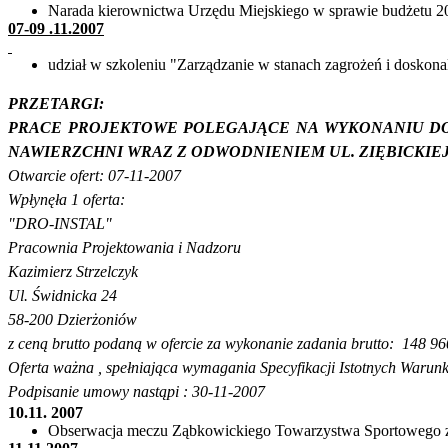
Narada kierownictwa Urzędu Miejskiego w sprawie budżetu 2
07-09 .11.2007
udział
w szkoleniu "Zarządzanie w stanach zagrożeń i doskona
PRZETARGI:
PRACE PROJEKTOWE POLEGAJĄCE NA WYKONANIU DO
NAWIERZCHNI WRAZ Z ODWODNIENIEM UL. ZIĘBICKIEJ
Otwarcie ofert: 07-11-2007
Wpłynęła 1 oferta:
"DRO-INSTAL"
Pracownia Projektowania i Nadzoru
Kazimierz
Strzelczyk
Ul. Świdnicka 24
58-200 Dzierżoniów
z ceną brutto podaną w ofercie za wykonanie zadania
brutto:
148 96
Oferta
ważna ,
spełniająca wymagania Specyfikacji Istotnych Warun
Podpisanie umowy
nastąpi : 30-11-2007
10.11.
2007
Obserwacja meczu Ząbkowickiego Towarzystwa Sportowego z