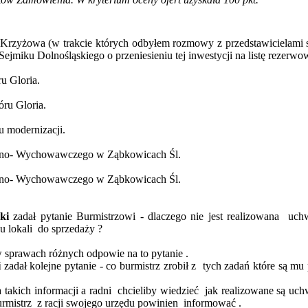
 -Krzyżowa (w
trakcie których
odbyłem rozmowy z przedstawicielami 
jmiku Dolnośląskiego o przeniesieniu tej inwestycji na listę rezerw
u Gloria.
óru Gloria.
u modernizacji.
zkolno- Wychowawczego w Ząbkowicach Śl.
zkolno- Wychowawczego w Ząbkowicach Śl.
ki
zadał pytanie Burmistrzowi - dlaczego nie jest realizowana
uch
zu
lokali
do
sprzedaży ?
 sprawach różnych odpowie na to pytanie .
i
zadał kolejne pytanie - co burmistrz zrobił z
tych zadań które są mu 
 takich informacji a
radni
chcieliby
wiedzieć
jak realizowane są uc
urmistrz
z racji swojego urzędu powinien
informować .