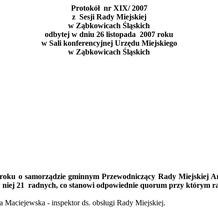
Protokół
nr
XIX/ 2007
z
Sesji
Rady Miejskiej
w
Ząbkowicach Śląskich
odbytej w dniu 26
listopada
2007 roku
w
Sali konferencyjnej Urzędu Miejskiego
w
Ząbkowicach Śląskich
90 roku o samorządzie gminnym Przewodniczący Rady Miejskiej
A
 niej 21
radnych, co stanowi odpowiednie quorum przy którym 
ta Maciejews
ka
- inspektor ds. obsługi Rady Miejskiej.