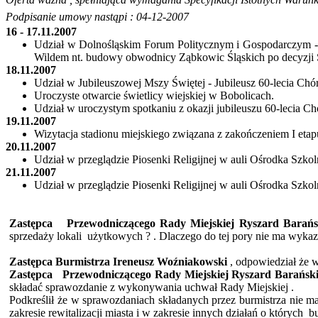
Podpisanie umowy
nastąpi : 04-12-2007
16 - 17.11.2007
Udział w Dolnośląskim Forum Politycznym i Gospodarczym
Wildem
nt. budowy obwodnicy Ząbkowic Śląskich po decyzji Se
18.11.2007
Udział w Jubileuszowej Mszy Świętej - Jubileusz 60-lecia Chór
Uroczyste otwarcie świetlicy wiejskiej w Bobolicach.
Udział w uroczystym spotkaniu z okazji jubileuszu 60-lecia Ch
19.11.2007
Wizytacja stadionu miejskiego związana z zakończeniem I etap
20.11.2007
Udział w przeglądzie Piosenki Religijnej w auli Ośrodka S
21.11.2007
Udział w przeglądzie Piosenki Religijnej w auli Ośrodka S
Zastępca
Przewodniczącego
Rady Miejskiej Ryszard Barańs
sprzedaży lokali
użytkowych ? . Dlaczego do tej pory nie ma wyka
Zastępca Burmistrza Ireneusz
Woźniakowski
,
odpowiedział że w
Zastępca
Przewodniczącego
Rady Miejskiej Ryszard Barańsk
składać sprawozdanie z wykonywania uchwał Rady Miejskiej .
Podkreślił że w sprawozdaniach składanych przez burmistrza nie ma
zakresie rewitalizacji miasta i w zakresie innych działań o których
b