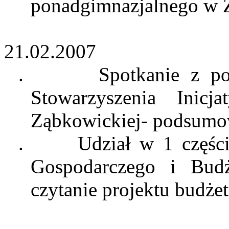
ponadgimnazjalnego w 
21.02.2007
.
Spotkanie z po
Stowarzyszenia Inic
Ząbkowickiej- podsumo
.
Udział w 1 częśc
Gospodarczego i Budż
czytanie projektu budże