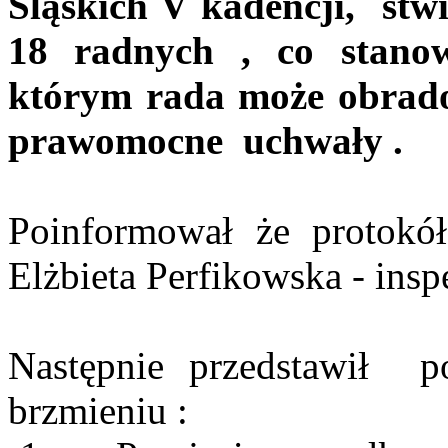
Śląskich V kadencji,
stw
18 radnych , co stano
którym rada może obrad
prawomocne
uchwały .
Poinformował że protokół
Elżbieta Perfikowska - insp
Następnie przedstawił
p
brzmieniu :