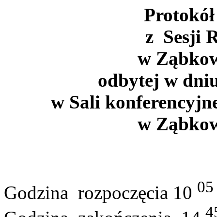
Protokół
z
Sesji 
w Ząbkow
odbytej w dni
w Sali konferencyjn
w Ząbkow
05
Godzina
rozpoczęcia 10
4