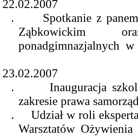
22.02.2007
.
Spotkanie z panem
Ząbkowickim or
ponadgimnazjalnych
w 
23.02.2007
.
Inauguracja szko
zakresie prawa samorzą
.
Udział w roli ekspert
Warsztatów Ożywienia