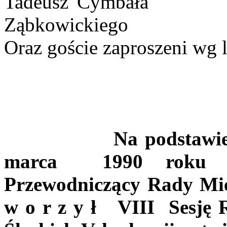
Tadeusz Cymbała
Ząbkowickiego
Oraz goście zaproszeni wg l
Na podstawie
marca
1990 roku 
Przewodniczący Rady Mie
w o r z y ł
VIII
Sesję 